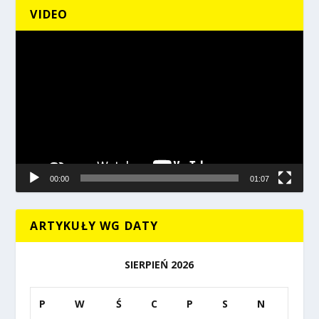
VIDEO
Odtwarzacz
video
00:00
01:07
ARTYKUŁY WG DATY
SIERPIEŃ 2026
P
W
Ś
C
P
S
N