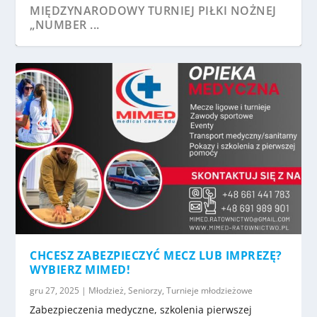
WYNAJMIJ PROFESJONALNĄ PRZESTRZEŃ
MIĘDZYNARODOWY TURNIEJ PIŁKI NOŻNEJ
DLA SIEBIE LUB S...
„NUMBER ...
I SOSNOWIECKA BITWA BRAMKARSKA –
SZKÓŁKA BRAMKARSKA „HERKULES”
RELACJA
ZAPRASZA...
CHCESZ ZABEZPIECZYĆ MECZ LUB IMPREZĘ?
WYBIERZ MIMED!
gru 27, 2025
|
Młodzież
,
Seniorzy
,
Turnieje młodzieżowe
Zabezpieczenia medyczne, szkolenia pierwszej