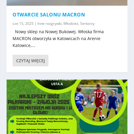
OTWARCIE SALONU MACRON
cze 15, 2025
|
Inne rozgrywki
,
Młodzież
,
Seniorzy
Nowy sklep na Nowej Bukowej. Włoska firma
MACRON otworzyła w Katowicach na Arenie
Katowice,...
CZYTAJ WIĘCEJ