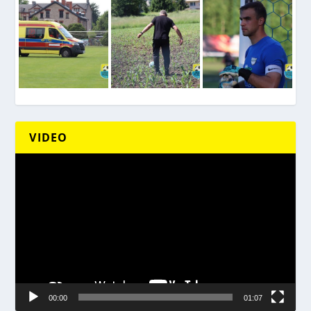
VIDEO
Odtwarzacz
video
00:00
01:07