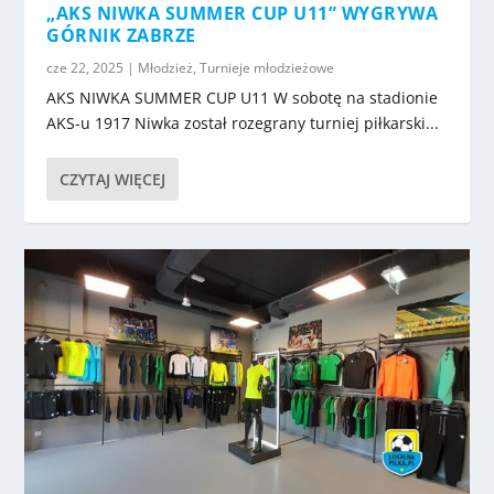
„AKS NIWKA SUMMER CUP U11” WYGRYWA
GÓRNIK ZABRZE
cze 22, 2025
|
Młodzież
,
Turnieje młodzieżowe
AKS NIWKA SUMMER CUP U11 W sobotę na stadionie
AKS-u 1917 Niwka został rozegrany turniej piłkarski...
CZYTAJ WIĘCEJ