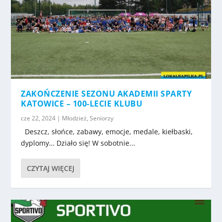
ZAKOŃCZENIE SEZONU AKADEMII SPARTY
KATOWICE – 100-LECIE KLUBU
cze 22, 2024
|
Młodzież
,
Seniorzy
Deszcz, słońce, zabawy, emocje, medale, kiełbaski,
dyplomy… Działo się! W sobotnie...
CZYTAJ WIĘCEJ