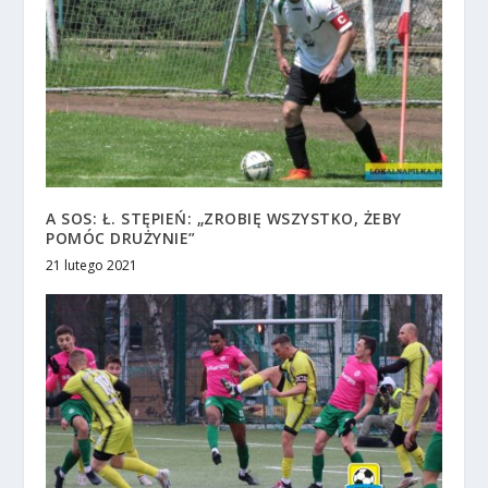
A SOS: Ł. STĘPIEŃ: „ZROBIĘ WSZYSTKO, ŻEBY
POMÓC DRUŻYNIE”
21 lutego 2021