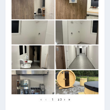
«
‹
z
3
›
»