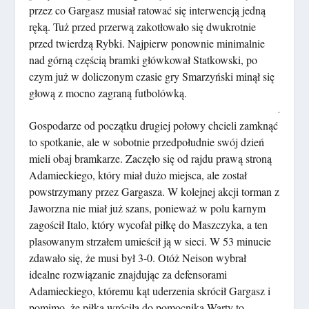
przez co Gargasz musiał ratować się interwencją jedną
ręką. Tuż przed przerwą zakotłowało się dwukrotnie
przed twierdzą Rybki. Najpierw ponownie minimalnie
nad górną częścią bramki główkował Statkowski, po
czym już w doliczonym czasie gry Smarzyński minął się
głową z mocno zagraną futbolówką.
.
Gospodarze od początku drugiej połowy chcieli zamknąć
to spotkanie, ale w sobotnie przedpołudnie swój dzień
mieli obaj bramkarze. Zaczęło się od rajdu prawą stroną
Adamieckiego, który miał dużo miejsca, ale został
powstrzymany przez Gargasza. W kolejnej akcji torman z
Jaworzna nie miał już szans, ponieważ w polu karnym
zagościł Italo, który wycofał piłkę do Maszczyka, a ten
plasowanym strzałem umieścił ją w sieci. W 53 minucie
zdawało się, że musi był 3-0. Otóż Neison wybrał
idealne rozwiązanie znajdując za defensorami
Adamieckiego, któremu kąt uderzenia skrócił Gargasz i
pomimo, że piłka wróciła do pomocnika Warty to