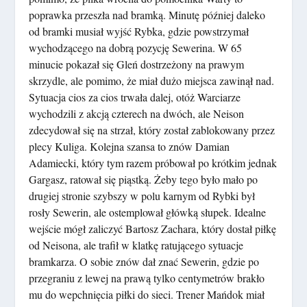
poprawka przeszła nad bramką. Minutę później daleko
od bramki musiał wyjść Rybka, gdzie powstrzymał
wychodzącego na dobrą pozycję Sewerina. W 65
minucie pokazał się Gleń dostrzeżony na prawym
skrzydle, ale pomimo, że miał dużo miejsca zawinął nad.
Sytuacja cios za cios trwała dalej, otóż Warciarze
wychodzili z akcją czterech na dwóch, ale Neison
zdecydował się na strzał, który został zablokowany przez
plecy Kuliga. Kolejna szansa to znów Damian
Adamiecki, który tym razem próbował po krótkim jednak
Gargasz, ratował się piąstką. Żeby tego było mało po
drugiej stronie szybszy w polu karnym od Rybki był
rosły Sewerin, ale ostemplował główką słupek. Idealne
wejście mógł zaliczyć Bartosz Zachara, który dostał piłkę
od Neisona, ale trafił w klatkę ratującego sytuacje
bramkarza. O sobie znów dał znać Sewerin, gdzie po
przegraniu z lewej na prawą tylko centymetrów brakło
mu do wepchnięcia piłki do sieci. Trener Mańdok miał