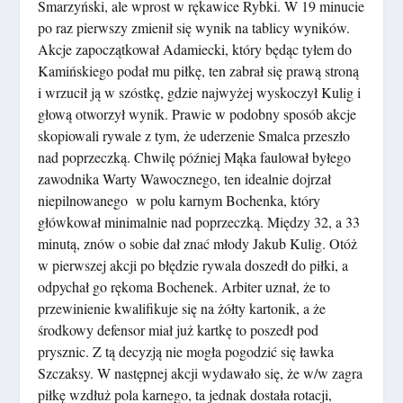
Smarzyński, ale wprost w rękawice Rybki. W 19 minucie
po raz pierwszy zmienił się wynik na tablicy wyników.
Akcje zapoczątkował Adamiecki, który będąc tyłem do
Kamińskiego podał mu piłkę, ten zabrał się prawą stroną
i wrzucił ją w szóstkę, gdzie najwyżej wyskoczył Kulig i
głową otworzył wynik. Prawie w podobny sposób akcje
skopiowali rywale z tym, że uderzenie Smalca przeszło
nad poprzeczką. Chwilę później Mąka faulował byłego
zawodnika Warty Wawocznego, ten idealnie dojrzał
niepilnowanego w polu karnym Bochenka, który
główkował minimalnie nad poprzeczką. Między 32, a 33
minutą, znów o sobie dał znać młody Jakub Kulig. Otóż
w pierwszej akcji po błędzie rywala doszedł do piłki, a
odpychał go rękoma Bochenek. Arbiter uznał, że to
przewinienie kwalifikuje się na żółty kartonik, a że
środkowy defensor miał już kartkę to poszedł pod
prysznic. Z tą decyzją nie mogła pogodzić się ławka
Szczaksy. W następnej akcji wydawało się, że w/w zagra
piłkę wzdłuż pola karnego, ta jednak dostała rotacji,