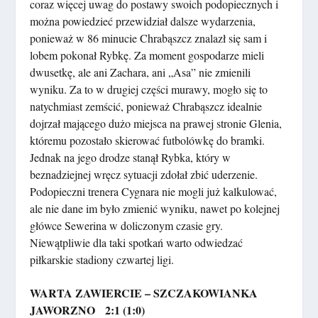
coraz więcej uwag do postawy swoich podopiecznych i
można powiedzieć przewidział dalsze wydarzenia,
ponieważ w 86 minucie Chrabąszcz znalazł się sam i
lobem pokonał Rybkę. Za moment gospodarze mieli
dwusetkę, ale ani Zachara, ani „Asa” nie zmienili
wyniku. Za to w drugiej części murawy, mogło się to
natychmiast zemścić, ponieważ Chrabąszcz idealnie
dojrzał mającego dużo miejsca na prawej stronie Glenia,
któremu pozostało skierować futbolówkę do bramki.
Jednak na jego drodze stanął Rybka, który w
beznadziejnej wręcz sytuacji zdołał zbić uderzenie.
Podopieczni trenera Cygnara nie mogli już kalkulować,
ale nie dane im było zmienić wyniku, nawet po kolejnej
główce Sewerina w doliczonym czasie gry.
Niewątpliwie dla taki spotkań warto odwiedzać
piłkarskie stadiony czwartej ligi.
WARTA ZAWIERCIE – SZCZAKOWIANKA
JAWORZNO 2:1 (1:0)