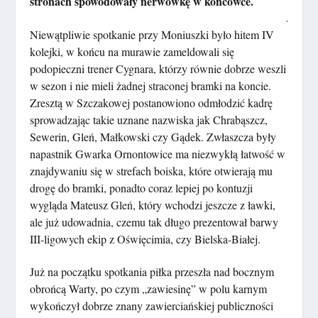
stronach spowodowały nerwówkę w końcówce.
.
Niewątpliwie spotkanie przy Moniuszki było hitem IV
kolejki, w końcu na murawie zameldowali się
podopieczni trener Cygnara, którzy równie dobrze weszli
w sezon i nie mieli żadnej straconej bramki na koncie.
Zresztą w Szczakowej postanowiono odmłodzić kadrę
sprowadzając takie uznane nazwiska jak Chrabąszcz,
Sewerin, Gleń, Małkowski czy Gądek. Zwłaszcza były
napastnik Gwarka Ornontowice ma niezwykłą łatwość w
znajdywaniu się w strefach boiska, które otwierają mu
drogę do bramki, ponadto coraz lepiej po kontuzji
wygląda Mateusz Gleń, który wchodzi jeszcze z ławki,
ale już udowadnia, czemu tak długo prezentował barwy
III-ligowych ekip z Oświęcimia, czy Bielska-Białej.
Już na początku spotkania piłka przeszła nad bocznym
obrońcą Warty, po czym „zawiesinę” w polu karnym
wykończył dobrze znany zawierciańskiej publiczności