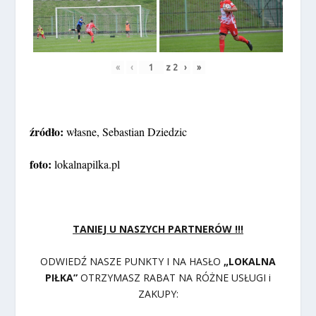
«
‹
z
2
›
»
źródło:
własne, Sebastian Dziedzic
foto:
lokalnapilka.pl
TANIEJ U NASZYCH PARTNERÓW !!!
ODWIEDŹ NASZE PUNKTY I NA HASŁO
„LOKALNA
PIŁKA”
OTRZYMASZ RABAT NA RÓŻNE USŁUGI i
ZAKUPY: