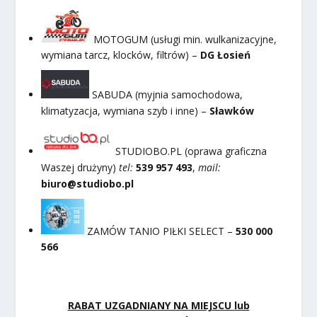
MOTOGUM (usługi min. wulkanizacyjne,
wymiana tarcz, klocków, filtrów) –
DG Łosień
SABUDA (myjnia samochodowa,
klimatyzacja, wymiana szyb i inne) –
Sławków
STUDIOBO.PL (oprawa graficzna
Waszej drużyny)
tel:
539 957 493
,
mail:
biuro@studiobo.pl
ZAMÓW TANIO PIŁKI SELECT –
530 000
566
RABAT UZGADNIANY NA MIEJSCU lub