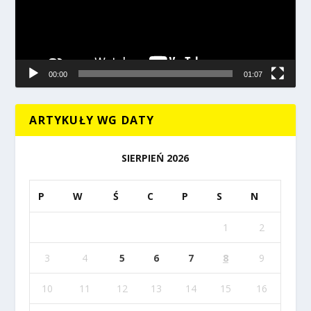
00:00
01:07
ARTYKUŁY WG DATY
SIERPIEŃ 2026
P
W
Ś
C
P
S
N
1
2
3
4
5
6
7
8
9
10
11
12
13
14
15
16