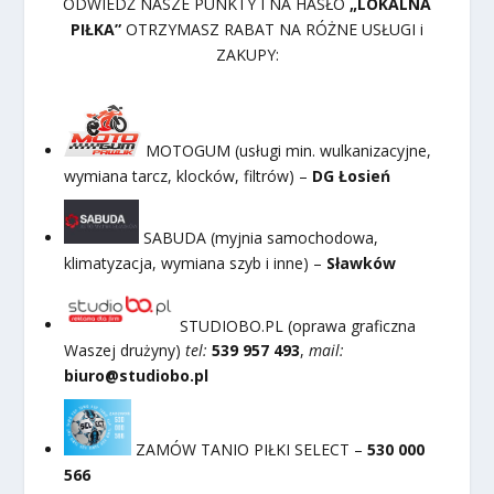
ODWIEDŹ NASZE PUNKTY I NA HASŁO
„LOKALNA
PIŁKA”
OTRZYMASZ RABAT NA RÓŻNE USŁUGI i
ZAKUPY:
MOTOGUM (usługi min. wulkanizacyjne,
wymiana tarcz, klocków, filtrów) –
DG Łosień
SABUDA (myjnia samochodowa,
klimatyzacja, wymiana szyb i inne) –
Sławków
STUDIOBO.PL (oprawa graficzna
Waszej drużyny)
tel:
539 957 493
,
mail:
biuro@studiobo.pl
ZAMÓW TANIO PIŁKI SELECT –
530 000
566