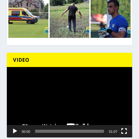
VIDEO
Odtwarzacz
video
00:00
01:07