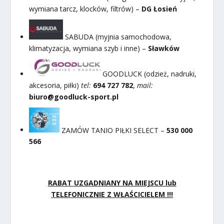
wymiana tarcz, klocków, filtrów) –
DG Łosień
SABUDA (myjnia samochodowa,
klimatyzacja, wymiana szyb i inne) –
Sławków
GOODLUCK (odzież, nadruki,
akcesoria, piłki)
tel:
694 727 782
,
mail:
biuro@goodluck-sport.pl
ZAMÓW TANIO PIŁKI SELECT –
530 000
566
RABAT UZGADNIANY NA MIEJSCU lub
TELEFONICZNIE Z WŁAŚCICIELEM !!!