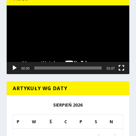
Odtwarzacz
video
00:00
01:07
ARTYKUŁY WG DATY
SIERPIEŃ 2026
P
W
Ś
C
P
S
N
1
2