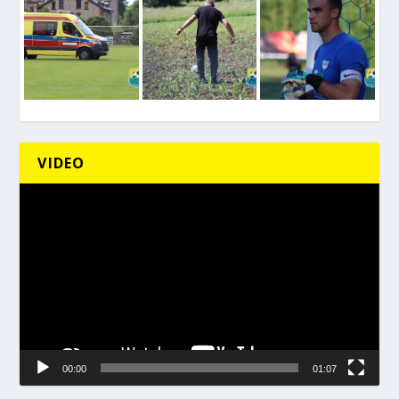
VIDEO
Odtwarzacz
video
00:00
01:07