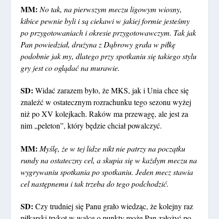
MM:
No tak, na pierwszym meczu ligowym wiosny,
kibice pewnie byli i są ciekawi w jakiej formie jesteśmy
po przygotowaniach i okresie przygotowawczym. Tak jak
Pan powiedział, drużyna z Dąbrowy grała w piłkę
podobnie jak my, dlatego przy spotkaniu się takiego stylu
gry jest co oglądać na murawie.
SD:
Widać zarazem było, że MKS, jak i Unia chce się
znaleźć w ostatecznym rozrachunku tego sezonu wyżej
niż po XV kolejkach. Raków ma przewagę, ale jest za
nim „peleton”, który będzie chciał powalczyć.
MM:
Myślę, że w tej lidze nikt nie patrzy na początku
rundy na ostateczny cel, a skupia się w każdym meczu na
wygrywaniu spotkania po spotkaniu. Jeden mecz stawia
cel następnemu i tak trzeba do tego podchodzić.
SD:
Czy trudniej się Panu grało wiedząc, że kolejny raz
piłkarski trykot w walce o punkty może Pan założyć po