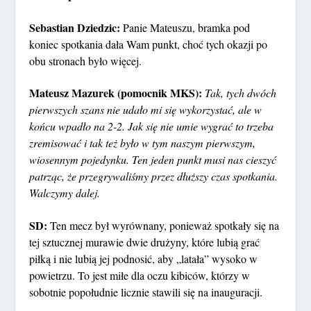
Sebastian Dziedzic:
Panie Mateuszu, bramka pod
koniec spotkania dała Wam punkt, choć tych okazji po
obu stronach było więcej.
Mateusz Mazurek (pomocnik MKS)
:
Tak, tych dwóch
pierwszych szans nie udało mi się wykorzystać, ale w
końcu wpadło na 2-2. Jak się nie umie wygrać to trzeba
zremisować i tak też było w tym naszym pierwszym,
wiosennym pojedynku. Ten jeden punkt musi nas cieszyć
patrząc, że przegrywaliśmy przez dłuższy czas spotkania.
Walczymy dalej.
SD:
Ten mecz był wyrównany, ponieważ spotkały się na
tej sztucznej murawie dwie drużyny, które lubią grać
piłką i nie lubią jej podnosić, aby „latała” wysoko w
powietrzu. To jest miłe dla oczu kibiców, którzy w
sobotnie popołudnie licznie stawili się na inauguracji.