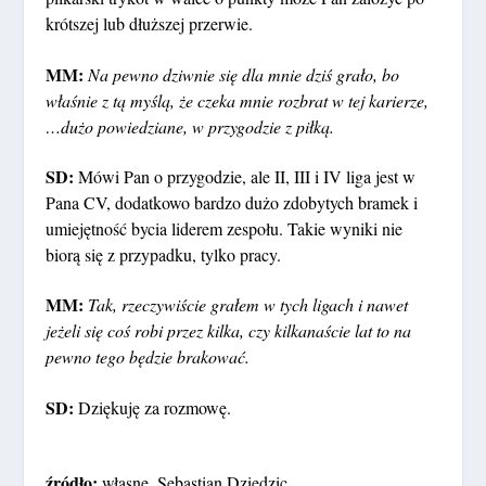
krótszej lub dłuższej przerwie.
MM:
Na pewno dziwnie się dla mnie dziś grało, bo
właśnie z tą myślą, że czeka mnie rozbrat w tej karierze,
…dużo powiedziane, w przygodzie z piłką.
SD:
Mówi Pan o przygodzie, ale II, III i IV liga jest w
Pana CV, dodatkowo bardzo dużo zdobytych bramek i
umiejętność bycia liderem zespołu. Takie wyniki nie
biorą się z przypadku, tylko pracy.
MM:
Tak, rzeczywiście grałem w tych ligach i nawet
jeżeli się coś robi przez kilka, czy kilkanaście lat to na
pewno tego będzie brakować.
SD:
Dziękuję za rozmowę.
źródło:
własne, Sebastian Dziedzic