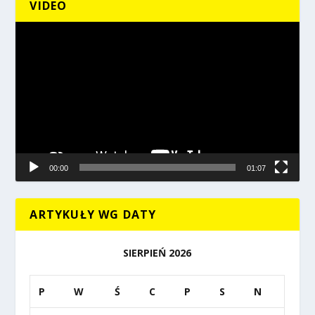
VIDEO
Odtwarzacz
video
00:00
01:07
ARTYKUŁY WG DATY
SIERPIEŃ 2026
P
W
Ś
C
P
S
N