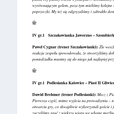
wyrównującym golem, poza tym mieliśmy kolejne sy
poprzeczki. My też się odgryzaliśmy i zabrakło do
IV gr.1 Szczakowianka Jaworzno – Szombie
Paweł Cygnar (trener Szczakowianki):
Źle wesz
reakcja zespołu spowodowała, że stworzyliśmy dob
poniedziałku musimy się do niego jak najlepiej pr
IV gr.1 Podlesianka Katowice – Piast II Gliwi
Dawid Brehmer (trener Podlesianki):
Mecz z Pi
Pierwsza część, mimo wyjścia na prowadzenia – ni
otwarciu gry, co skwapliwie wykorzystali goście i
zaczęliśmy grać z większą wiarą we własne możliw