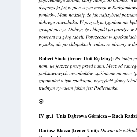
dyspozycja już w pierwszym meczu w Radzionkowie n
punktów. Mam nadzieję, że jak najszybciej poznam
dobrego zawodnika. W przyszłym tygodniu nie będz
zastąpi meczu. Dobrze, że chłopaki po porażce w 
powrotu na górę tabeli. Poprzeczka w spotkaniac
wysoko, ale po chłopakach widać, że idziemy w d
Robert Siuda (trener Unii Rędziny):
Po takim m
nam, ile jeszcze pracy przed nami. Mecz od sameg
podstawowych zawodników, spóźnienie na mecz (pol
zapomnieć o tym spotkaniu, wyczyścić głowy (choć t
trudnym rywalem jakim jest Podlesianka.
IV gr.1 Unia Dąbrowa Górnicza – Ruch Rad
Dariusz Klacza (trener Unii):
Dawno nie widział