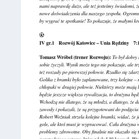
nami naprawdę dużo, ale też jesteśmy świadomi, ż
nowe doświadczenia dla naszego zespołu. Ogromny
by wygrać te spotkanie! To pokazuje, że małymi 
IV gr.1 Rozwój Katowice – Unia Rędziny 7:
Tomasz Wróbel (trener Rozwoju):
To był dobry
sobie życzyli. Wynik może tego nie pokazuje, ale t
też roszady po pierwszej połowie. Rzadko się zdar
Golika z bramki było zaplanowane, trzy kolejne – n
chłopaki w drugiej połowie. Niektórzy może mają l
będzie jeszcze większa rywalizacja, to drużyna będ
Wchodzą nie dlatego, że są młodzi, a dlatego, że d
zawody i pokazali, że są przygotowani do podjęcia
Robert Woźniak strzela kolejne bramki, widać, że j
gole, ale ktoś musi je wypracować. Cała drużyna
problemy zdrowotne. Oby finalnie nie okazało się
poprzedniego sezonu, który zdobył 30 bramek. Wte