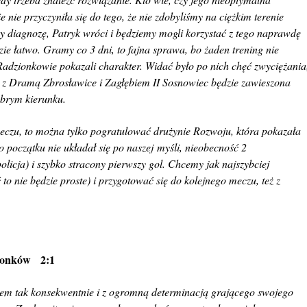
ie przyczyniła się do tego, że nie zdobyliśmy na ciężkim terenie
y diagnozę, Patryk wróci i będziemy mogli korzystać z tego naprawdę
ie łatwo. Gramy co 3 dni, to fajna sprawa, bo żaden trening nie
Radzionkowie pokazali charakter. Widać było po nich chęć zwyciężania
h z Dramą Zbrosławice i Zagłębiem II Sosnowiec będzie zawieszona
obrym kierunku.
eczu, to można tylko pogratulować drużynie Rozwoju, która pokazała
o początku nie układał się po
naszej myśli, nieobecność 2
icja) i szybko stracony pierwszy gol. Chcemy jak najszybciej
o nie będzie proste) i przygotować się do kolejnego meczu, też z
zionków 2:1
em tak konsekwentnie i z ogromną determinacją grającego swojego