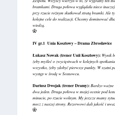
Zespołu. Wszyscy wierzyli w to, że wygramy ten 
bramkami. Druga połowa wyglądała nieco inaczej.
przy rzucie rożnym skutkował stratą bramki. Ale 
kolejne cele do realizacji. Chcemy dominować dłuż
wiedzą.
IV gr.1 Unia Kosztowy – Drama Zbrosławice
Łukasz Nowak (trener Unii Kosztowy):
Wynik b
żeby myśleć o zwycięstwach w kolejnych spotkan
wszystko, żeby zdobyć pierwsze punkty. W szatni p
występ w środę w Sosnowcu.
Dariusz Dwojak (trener Dramy):
Bardzo ważne 
dwa jeden. Druga połowa w mojej ocenie pod kont
minucie, po rzucie wolnym. My jeszcze mamy syt
mecz z naszej strony. Rezerwowi dali jakość i uwa