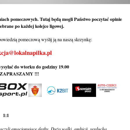
niach pomeczowych. Tutaj będą mogli Państwo poczytać opinie
brane po każdej kolejce ligowej.
wypowiedzią pomeczową
wyślij
ją na naszą skrzynkę:
kcja@lokalnapilka.pl
wysyłać do wtorku do godziny 19.00
ZAPRASZAMY !!!
z 1:1
aczyli emocjonujące derby. Dużo walki, ambicji, serducha