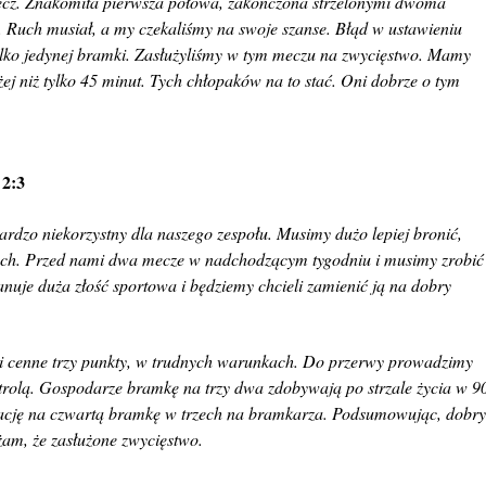
mecz. Znakomita pierwsza połowa, zakończona strzelonymi dwoma
 Ruch musiał, a my czekaliśmy na swoje szanse. Błąd w ustawieniu
tylko jedynej bramki. Zasłużyliśmy w tym meczu na zwycięstwo. Mamy
ej niż tylko 45 minut. Tych chłopaków na to stać. Oni dobrze o tym
 2:3
ardzo niekorzystny dla naszego zespołu. Musimy dużo lepiej bronić,
iach. Przed nami dwa mecze w nadchodzącym tygodniu i musimy zrobić
anuje duża złość sportowa i będziemy chcieli zamienić ją na dobry
i cenne trzy punkty, w trudnych warunkach. Do przerwy prowadzimy
rolą. Gospodarze bramkę na trzy dwa zdobywają po strzale życia w 9
uację na czwartą bramkę w trzech na bramkarza. Podsumowując, dobr
żam, że zasłużone zwycięstwo.