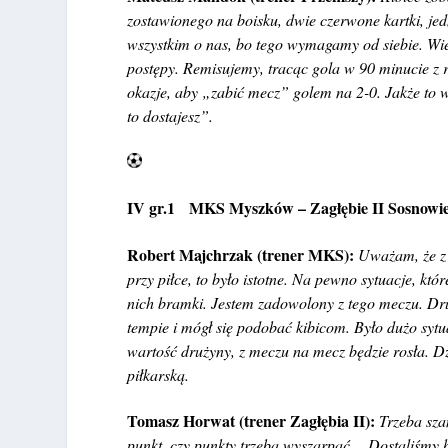
zostawionego na boisku, dwie czerwone kartki, jed
wszystkim o nas, bo tego wymagamy od siebie. Wie
postępy. Remisujemy, tracąc gola w 90 minucie z r
okazje, aby „zabić mecz” golem na 2-0. Jakże to 
to dostajesz”.
IV gr.1 MKS Myszków – Zagłębie II Sosnow
Robert Majchrzak (trener MKS):
Uważam, że z 
przy piłce, to było istotne. Na pewno sytuacje, kt
nich bramki. Jestem zadowolony z tego meczu. Dr
tempie i mógł się podobać kibicom. Było dużo sytu
wartość drużyny, z meczu na mecz będzie rosła. D
piłkarską.
Tomasz Horwat (trener Zagłębia II):
Trzeba sza
punkt, czy punkty trzeba wyszarpać… Dostaliśmy b