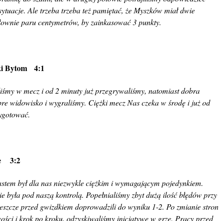
tuacje. Ale trzeba trzeba też pamiętać, że Myszków miał dwie
słownie paru centymetrów, by zainkasować 3 punkty.
rki Bytom 4:1
liśmy w mecz i od 2 minuty już przegrywaliśmy, natomiast dobra
re widowisko i wygraliśmy. Ciężki mecz Nas czeka w środę i już od
zygotować.
ce 3:2
astem był dla nas niezwykle ciężkim i wymagającym pojedynkiem.
e była pod naszą kontrolą. Popełnialiśmy zbyt dużą ilość błędów przy
 jeszcze przed gwizdkiem doprowadzili do wyniku 1-2. Po zmianie stron
ości i krok po kroku, odzyskiwaliśmy inicjatywę w grze. Pracy przed