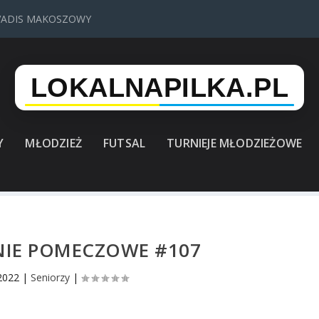
VADIS MAKOSZOWY
Y
MŁODZIEŻ
FUTSAL
TURNIEJE MŁODZIEŻOWE
NIE POMECZOWE #107
 2022
|
Seniorzy
|