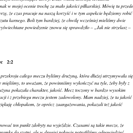
nak w mojej ocenie trochę za mało jakości piłkarskiej. Mówię tu przed
rzę, że czas pracuje na naszą korzyść i w tym aspekcie będziemy robić
zutu karnego. Boli tym bardziej, że chwilę wcześniej mieliśmy dwie
wyświechtane powiedzenie znowu się sprawdziło – „Jak nie strzelasz –
iec 2:2
przekroju całego meczu byliśmy drużyną,
która dłużej utrzymywała si
óre mięliśmy, to uważam, że powinniśmy wykończyć na tyle, żeby były z
użyna pokazała charakter, jakość. Mecz toczony w bardzo wysokim
acji i z przebiegu meczu jestem zadowolony. Mam nadziej, że ta jakość 
ziękuję chłopakom, że oprócz zaangażowania, pokazali też jakość
nować ten punkt zdobyty na wyjeździe. Czasami są takie mecze, że
ramkę do szatni, ale w drugiej połowie potrafiliśmy odpowiedzieć