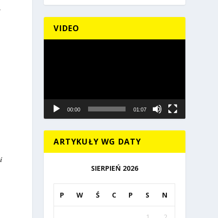
e
VIDEO
Odtwarzacz
video
00:00
01:07
ę
ARTYKUŁY WG DATY
i
SIERPIEŃ 2026
P
W
Ś
C
P
S
N
1
2