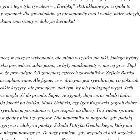
e gra z tego tylu rywalem – „Dwójką” ekstraklasowego zespołu to
 szacunek dla zawodników za niesamowity trud i walkę, które włożyli
krokami zmierzamy w dobrym kierunku!
1
 mecz w naszym wykonaniu, ale mimo wszystko nie taki, jakiego byśmy
rzeba powiedzieć sobie jasno, że były mankamenty w naszej grze. Stąd
za, że prowadząc 3:0 zmieniasz czterech zawodników. Zejście Bartka
iezaplanowane. Ale fajnie, że w drużynie jest rywalizacja, co pokazali
ekkie kryzysy, ale pracujemy nad tym, by ich pociągnąć wyżej. Jeśli
zie mogła iść do przodu. Super, że sygnały dają coraz młodsi ludzie.
ają jakość na boisku. Maks Zieliński, czy Igor Rogowski zagrali dobre
 rywalizacji, pozostania w tym zespole na dłużej. To świetna sprawa.
est głodny nich i zwycięstw. Dla napastnika to nagroda, gdy padają
 wygrywa i zdobywa punkty. Szkoda Patryka Gembickiego, który ma
 to niczym poważnym. To duży problem, gdy wypada ci król strzelców
dy trzeba znaleźć rozwiązanie. Kto wie, czy jego nieoptymalna