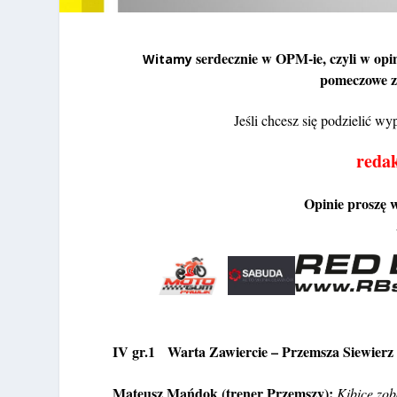
serdecznie w OPM-ie, czyli w opi
Witamy
pomeczowe ze
Jeśli chcesz się podzielić 
reda
Opinie proszę 
IV gr.1 Warta Zawiercie – Przemsza Siewier
Mateusz Mańdok (trener Przemszy):
Kibice zob