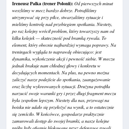
Ireneusz Palka (trener Polonii):
Od pierwszych minut
weszliśmy w mecz bardzo dobrze. Potrafiliśmy
utrzymywać się przy piłce, stwarzaliśmy sytuacje i
mieliśmy kontrolę nad przebiegiem spotkania. Niestety,
po raz kolejny wrócił problem, który towarzyszy nam od
kilku kolejek — skuteczność pod bramką rywala. To
element, który obecnie najbardziej wymaga poprawy. Na
treningach wygląda to naprawdę obiecująco: jest
dynamika, wykończenie akcji i pewność siebie. W meczu
jednak brakuje nam chłodnej głowy i konkretu w
decydujących momentach. Na plus, na pewno można
zaliczyć nasze podejście do spotkania, zaangażowanie
oraz liczbę wykreowanych sytuacji. Drużyna potrafiła
narzucić swoje warunki gry i przez długi fragment meczu
była zespołem lepszym. Niestety dla nas, przewagi na
boisku nie udało się przełożyć na wynik, a to ostatecznie
się zemściło. W końcówce, gospodarze praktycznie
zamurowali dostęp do swojej bramki, a nasze kolejne
próby były ofiarnie blokowane przez defensywę rywali.