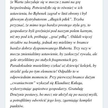
że Warta zdecyduje się w meczu z nami na grę
bezpośrednią. Potwierdziło się to również w ich
ustawieniu, bo Bębenek zagrał w linii obrony i był
głównym dystrybutorem „długich piłek”. Trzeba
przyznać, że mimo tego bardzo prostego stylu gry, to
gospodarze byli groźniejsi pod naszym polem karnym,
niż my pod ich, próbując „grać piłką”. Oddali więcej
strzałów na bramkę, jednak my mieliśmy w bramce
bardzo dobrze dysponowanego Huberta. Trzy razy w
meczu zmienialiśmy ustawienie, by zaskoczyć rywala, ale
gole strzeliliśmy po stałych fragmentach gry.
Paradoksalnie musieliśmy czekać aż dziewięć kolejek, by
strzelić gola po tym elemencie! Odpaliło to w
odpowiednim momencie. Przy pierwszej bramce dużym
„cwaniactwem” wykazał się Klaudiusz Kułaga,
wykorzystując gapiostwo gospodarzy. Gratuluję
Drużynie postawy, bo mecz nie ułożył się po naszej myśli,
a potrafiliśmy odwrócić jego losy, zgarniając komplet
punktów.