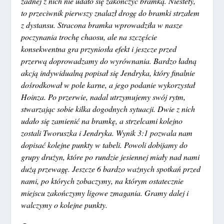
żadnej z nich nie udało się zakończyć bramką. Niestety,
to przeciwnik pierwszy znalazł drogę do bramki strzałem
z dystansu. Stracona bramka wprowadziła w nasze
poczynania trochę chaosu, ale na szczęście
konsekwentna gra przyniosła efekt i jeszcze przed
przerwą doprowadzamy do wyrównania. Bardzo ładną
akcją indywidualną popisał się Jendryka, który finalnie
dośrodkował w pole karne, a jego podanie wykorzystał
Hoinza. Po przerwie, nadal utrzymujemy swój rytm,
stwarzając sobie kilka dogodnych sytuacji. Dwie z nich
udało się zamienić na bramkę, a strzelcami kolejno
zostali Tworuszka i Jendryka. Wynik 3:1 pozwala nam
dopisać kolejne punkty w tabeli. Powoli dobijamy do
grupy drużyn, które po rundzie jesiennej miały nad nami
dużą przewagę. Jeszcze 6 bardzo ważnych spotkań przed
nami, po których zobaczymy, na którym ostatecznie
miejscu zakończymy ligowe zmagania. Gramy dalej i
walczymy o kolejne punkty.