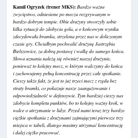
Kamil Ogryzek (trener MKS):
Bardzo ważne
zwycięstwo, odniesione po meczu rozgrywanym w
bardzo dobrym tempie. Obie drużyny stworzyły sobie
kilka sytuacji do zdobycia gola, a o końcowym wyniku
zdecydowała bramka, strzelona przez nas w doliczonym
czasie gry. Chciałbym pochwalić drużynę Jastrzębia
Bielszowice, za dobrą postawę i walkę do samego końca.
Słowa uznania należą się również naszej drużynie,
ponieważ to kolejny mecz, w którym walczymy do końca
i zachowujemy pełną koncentrację przez całe spotkanie.
Cieszy także fakt, że jest to już trzeci mecz z rzędu bez
straty bramki, co pokazuje nasze zaangażowanie i
odpowiedzialność w defensywie. Tym bardziej cieszy nas
zdobycie kompletu punktów, bo to kolejny ważny krok, w
walce o utrzymanie w lidze. Przed nami teraz trzy bardzo
ciężkie spotkania z drużynami zajmującymi pierwsze trzy
miejsca w tabeli, dlatego musimy utrzymać koncentrację
i dalej ciężko pracować.