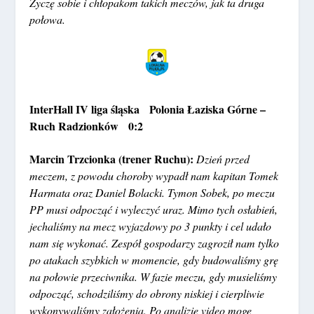
Życzę sobie i chłopakom takich meczów, jak ta druga
połowa.
InterHall IV liga śląska Polonia Łaziska Górne –
Ruch Radzionków 0:2
Marcin Trzcionka (trener Ruchu):
Dzień przed
meczem, z powodu choroby wypadł nam kapitan Tomek
Harmata oraz Daniel Bolacki. Tymon Sobek, po meczu
PP musi odpocząć i wyleczyć uraz. Mimo tych osłabień,
jechaliśmy na mecz wyjazdowy po 3 punkty i cel udało
nam się wykonać. Zespół gospodarzy zagroził nam tylko
po atakach szybkich w momencie, gdy budowaliśmy grę
na połowie przeciwnika. W fazie meczu, gdy musieliśmy
odpocząć, schodziliśmy do obrony niskiej i cierpliwie
wykonywaliśmy założenia. Po analizie video mogę