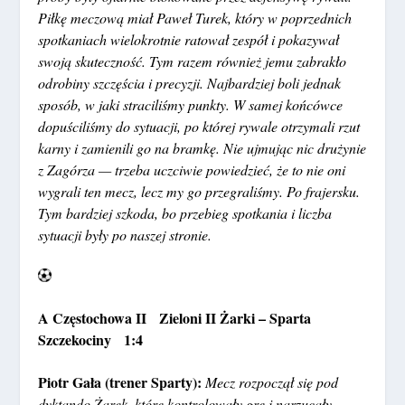
Piłkę meczową miał Paweł Turek, który w poprzednich
spotkaniach wielokrotnie ratował zespół i pokazywał
swoją skuteczność. Tym razem również jemu zabrakło
odrobiny szczęścia i precyzji. Najbardziej boli jednak
sposób, w jaki straciliśmy punkty. W samej końcówce
dopuściliśmy do sytuacji, po której rywale otrzymali rzut
karny i zamienili go na bramkę. Nie ujmując nic drużynie
z Zagórza — trzeba uczciwie powiedzieć, że to nie oni
wygrali ten mecz, lecz my go przegraliśmy. Po frajersku.
Tym bardziej szkoda, bo przebieg spotkania i liczba
sytuacji były po naszej stronie.
A Częstochowa II Zieloni II Żarki – Sparta
Szczekociny 1:4
Piotr Gała (trener Sparty):
Mecz rozpoczął się pod
dyktando Żarek, które kontrolowały grę i narzucały