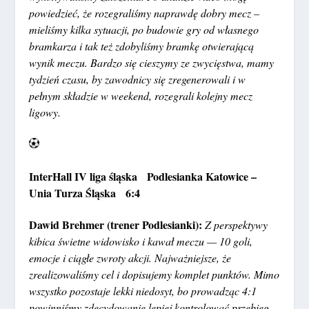
powiedzieć, że rozegraliśmy naprawdę dobry mecz –
mieliśmy kilka sytuacji, po budowie gry od własnego
bramkarza i tak też zdobyliśmy bramkę otwierającą
wynik meczu. Bardzo się cieszymy ze zwycięstwa, mamy
tydzień czasu, by zawodnicy się zregenerowali i w
pełnym składzie w weekend, rozegrali kolejny mecz
ligowy.
InterHall IV liga śląska Podlesianka Katowice –
Unia Turza Śląska 6:4
Dawid Brehmer (trener Podlesianki):
Z perspektywy
kibica świetne widowisko i kawał meczu — 10 goli,
emocje i ciągłe zwroty akcji. Najważniejsze, że
zrealizowaliśmy cel i dopisujemy komplet punktów. Mimo
wszystko pozostaje lekki niedosyt, bo prowadząc 4:1
powinniśmy zdecydowanie lepiej kontrolować przebieg