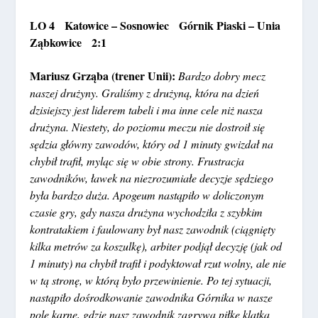
LO 4 Katowice – Sosnowiec Górnik Piaski – Unia
Ząbkowice 2:1
Mariusz Grząba (trener Unii):
Bardzo dobry mecz
naszej drużyny. Graliśmy z drużyną, która na dzień
dzisiejszy jest liderem tabeli i ma inne cele niż nasza
drużyna. Niestety, do poziomu meczu nie dostroił się
sędzia główny zawodów, który od 1 minuty gwizdał na
chybił trafił, myląc się w obie strony. Frustracja
zawodników, ławek na niezrozumiałe decyzje sędziego
była bardzo duża. Apogeum nastąpiło w doliczonym
czasie gry, gdy nasza drużyna wychodziła z szybkim
kontratakiem i faulowany był nasz zawodnik (ciągnięty
kilka metrów za koszulkę), arbiter podjął decyzję (jak od
1 minuty) na chybił trafił i podyktował rzut wolny, ale nie
w tą stronę, w którą było przewinienie. Po tej sytuacji,
nastąpiło dośrodkowanie zawodnika Górnika w nasze
pole karne, gdzie nasz zawodnik zagrywa piłkę klatką