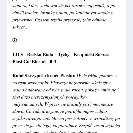
stopera, który zachował się jak rasowy napastnik, a po
chwili tracimy bramkę z autu, po kapitalnym strzale z
przewrotki. Czasem trzeba przegrać, żeby odnieść
sukces…
LO 5 Bielsko-Biała – Tychy Krupiński Suszec –
Piast Gol Bieruń 0:3
Rafał Skrzypek (trener Piasta):
Dwie różne połowy w
naszym wykonaniu. Pierwsza bezbarwna, akcje zbyt
wolno budowane od tyłu, mało ruchu, pokazywania się i
zbyt dużo nieprzemyślanych pojedynków
indywidualnych. W przerwie musiały paść mocniejsze
słowa. Chwała drużynie, że potrafiła odpowiednio
szybko zareagować. Można powiedzieć, że wróciliśmy po
przerwie już do tego, co potrafimy. Zespół zaczął szybciej
operować piłką, akcje były już na tyle dobrze