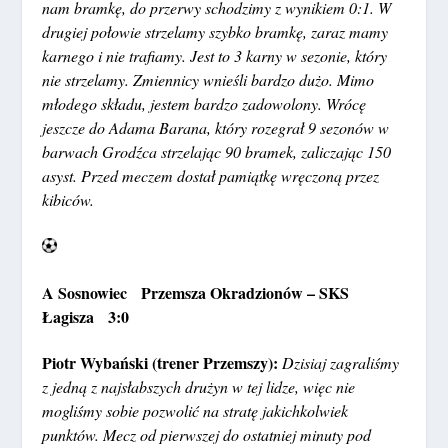
nam bramkę, do przerwy schodzimy z wynikiem 0:1. W
drugiej połowie strzelamy szybko bramkę, zaraz mamy
karnego i nie trafiamy. Jest to 3 karny w sezonie, który
nie strzelamy. Zmiennicy wnieśli bardzo dużo. Mimo
młodego składu, jestem bardzo zadowolony. Wrócę
jeszcze do Adama Barana, który rozegrał 9 sezonów w
barwach Grodźca strzelając 90 bramek, zaliczając 150
asyst. Przed meczem dostał pamiątkę wręczoną przez
kibiców.
A Sosnowiec Przemsza Okradzionów – SKS
Łagisza 3:0
Piotr Wybański (trener Przemszy):
Dzisiaj zagraliśmy
z jedną z najsłabszych drużyn w tej lidze, więc nie
mogliśmy sobie pozwolić na stratę jakichkolwiek
punktów. Mecz od pierwszej do ostatniej minuty pod