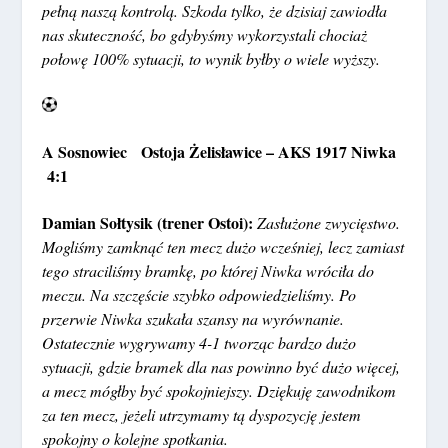
pełną naszą kontrolą. Szkoda tylko, że dzisiaj zawiodła
nas skuteczność, bo gdybyśmy wykorzystali chociaż
połowę 100% sytuacji, to wynik byłby o wiele wyższy.
A Sosnowiec Ostoja Żelisławice – AKS 1917 Niwka
4:1
Damian Sołtysik (trener Ostoi):
Zasłużone zwycięstwo.
Mogliśmy zamknąć ten mecz dużo wcześniej, lecz zamiast
tego straciliśmy bramkę, po której Niwka wróciła do
meczu. Na szczęście szybko odpowiedzieliśmy. Po
przerwie Niwka szukała szansy na wyrównanie.
Ostatecznie wygrywamy 4-1 tworząc bardzo dużo
sytuacji, gdzie bramek dla nas powinno być dużo więcej,
a mecz mógłby być spokojniejszy. Dziękuję zawodnikom
za ten mecz, jeżeli utrzymamy tą dyspozycję jestem
spokojny o kolejne spotkania.