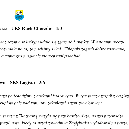
ice – UKS Ruch Chorzów 1:0
ecz sezonu, w którym udało się zgarnąć 3 punkty. W ostatnim meczu
zwoliła na to, że mieliśmy skład. Chłopaki zagrali dobre spotkanie,
ie, a sama gra mogła się momentami podobać.
wa – SKS Łagisza 2:6
czu podchodzimy z brakami kadrowymi. W tym meczu zespół z Łagisz
 skupiamy się nad tym, aby zakończyć sezon zwycięstwem.
 meczu z Tucznawą toczyła się przy bardzo dużej naszej przewadze.
grozili nam, kiedy to strzał zawodnika Zagłębiaka wylądował na naszej