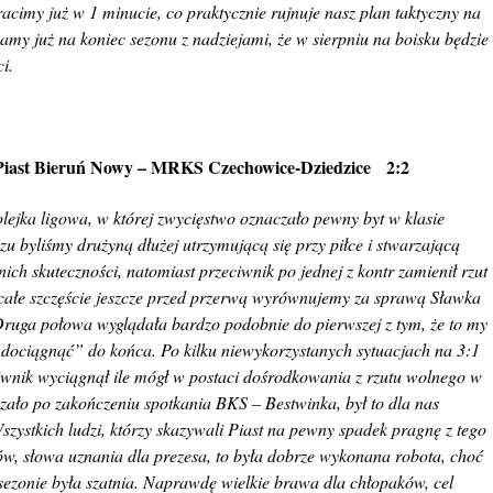
racimy już w 1 minucie, co praktycznie rujnuje nasz plan taktyczny na
my już na koniec sezonu z nadziejami, że w sierpniu na boisku będzie
i.
Piast Bieruń Nowy – MRKS Czechowice-Dziedzice 2:2
lejka ligowa, w której zwycięstwo oznaczało pewny byt w klasie
 byliśmy drużyną dłużej utrzymującą się przy piłce i stwarzającą
ch skuteczności, natomiast przeciwnik po jednej z kontr zamienił rzut
 całe szczęście jeszcze przed przerwą wyrównujemy za sprawą Sławka
Druga połowa wyglądała bardzo podobnie do pierwszej z tym, że to my
„dociągnąć” do końca. Po kilku niewykorzystanych sytuacjach na 3:1
iwnik wyciągnął ile mógł w postaci dośrodkowania z rzutu wolnego w
azało po zakończeniu spotkania BKS – Bestwinka, był to dla nas
szystkich ludzi, którzy skazywali Piast na pewny spadek pragnę z tego
w, słowa uznania dla prezesa, to była dobrze wykonana robota, choć
 sezonie była szatnia. Naprawdę wielkie brawa dla chłopaków, cel