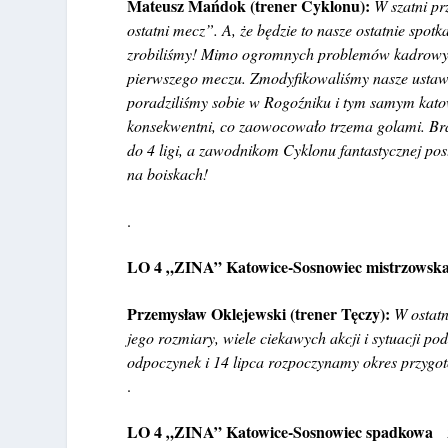
Mateusz Mańdok (trener Cyklonu):
W szatni pr
ostatni mecz”. A, że będzie to nasze ostatnie spotk
zrobiliśmy! Mimo ogromnych problemów kadrowyc
pierwszego meczu. Zmodyfikowaliśmy nasze ustawie
poradziliśmy sobie w Rogoźniku i tym samym katowi
konsekwentni, co zaowocowało trzema golami. Br
do 4 ligi, a zawodnikom Cyklonu fantastycznej p
na boiskach!
.
LO 4 „ZINA” Katowice-Sosnowiec mistrzowsk
Przemysław Oklejewski (trener Tęczy):
W ostat
jego rozmiary, wiele ciekawych akcji i sytuacji
odpoczynek i 14 lipca rozpoczynamy okres przy
.
LO 4 „ZINA” Katowice-Sosnowiec spadkowa 