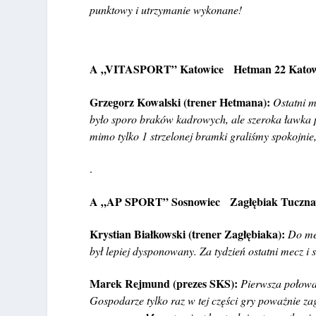
punktowy i utrzymanie wykonane!
A „VITASPORT” Katowice Hetman 22 Katow
Grzegorz Kowalski (trener Hetmana):
Ostatni m
było sporo braków kadrowych, ale szeroka ławka po
mimo tylko 1 strzelonej bramki graliśmy spokojn
.
A „AP SPORT” Sosnowiec Zagłębiak Tuczna
Krystian Białkowski (trener Zagłębiaka):
Do me
był lepiej dysponowany. Za tydzień ostatni mecz i
Marek Rejmund (prezes SKS):
Pierwsza połowa
Gospodarze tylko raz w tej części gry poważnie za