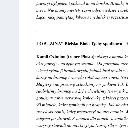
faworyt był jeden i pokazał to na boisku. Bramkę t
mecz. Nie mamy niestety czym odpowiedzieć i czeka
Łąka, jaką pamiętają kibice z niedalekiej przeszłośc
.
LO 5 „ZINA” Bielsko-Biała-Tychy spadkowa 
Kamil Ozimina (trener Piasta):
Nasza ostatnia ko
okręgowej w następnym sezonie. Od początku meczu
więcej sytuacji bramkowych, jednak brakowało w ni
karny na bramkę i zaczęło robić się nerwowo. Na
Magiery i na przerwę schodzimy z wynikiem 1:1. 
zdobyliśmy bramkę na 2:1 i chcieliśmy ten wynik 
gotujemy sobie nerwową końcówkę, z której przec
90 minucie, które zamienili na bramkę. Jak się ok
zwycięski remis, który wystarczył do utrzymania. W
miejsca pozdrowić. Szacunek dla moich zawodnikó
wszyscy stawiali na nas krzyżyk. Naszą siłą w tym