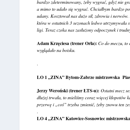
bardzo zdeterminowany, żeby wygrać, gdyż nie gral
a mimo to udało się wygrać. Chciałbym bardzo po
udany. Kosztował nas dużo sił, zdrowia i nerwów. P
która w ostatnich 3 sezonach ledwo utrzymywała si
ligi. Teraz czeka nas zasłużony odpoczynek i trudn
Adam Krzęciesa (trener Orła):
Co do meczu, to c
wyglądało na boisku.
.
LO 1 „ZINA” Bytom-Zabrze mistrzowska Pias
Jerzy Weroński (trener ŁTS-u):
Ostatni mecz se
dłużej trwała, to mieliśmy coraz więcej kłopotów 
przerwę i „coś” trzeba zmienić, żeby znowu ten ze
.
LO 4 „ZINA” Katowice-Sosnowiec mistrzowska