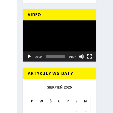
,
VIDEO
e
Odtwarzacz
video
00:00
01:07
ARTYKUŁY WG DATY
SIERPIEŃ 2026
P
W
Ś
C
P
S
N
1
2