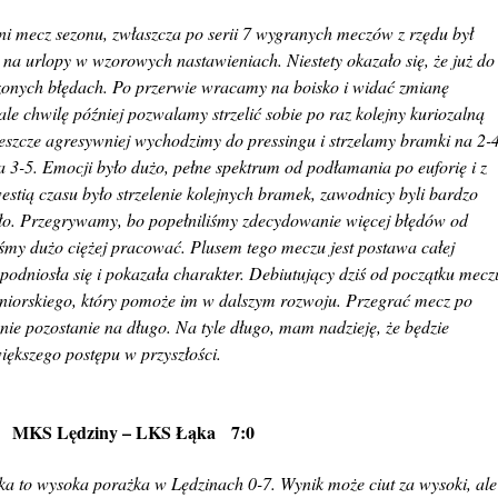
ni mecz sezonu, zwłaszcza po serii 7 wygranych meczów z rzędu był
 na urlopy w wzorowych nastawieniach. Niestety okazało się, że już do
nych błędach. Po przerwie wracamy na boisko i widać zmianę
e chwilę później pozwalamy strzelić sobie po raz kolejny kuriozalną
eszcze agresywniej wychodzimy do pressingu i strzelamy bramki na 2-4
a 3-5. Emocji było dużo, pełne spektrum od podłamania po euforię i z
tią czasu było strzelenie kolejnych bramek, zawodnicy byli bardzo
yło. Przegrywamy, bo popełniliśmy zdecydowanie więcej błędów od
śmy dużo ciężej pracować. Plusem tego meczu jest postawa całej
podniosła się i pokazała charakter. Debiutujący dziś od początku mecz
niorskiego, który pomoże im w dalszym rozwoju. Przegrać mecz po
ie pozostanie na długo. Na tyle długo, mam nadzieję, że będzie
iększego postępu w przyszłości.
ska MKS Lędziny – LKS Łąka 7:0
ka to wysoka porażka w Lędzinach 0-7. Wynik może ciut za wysoki, ale