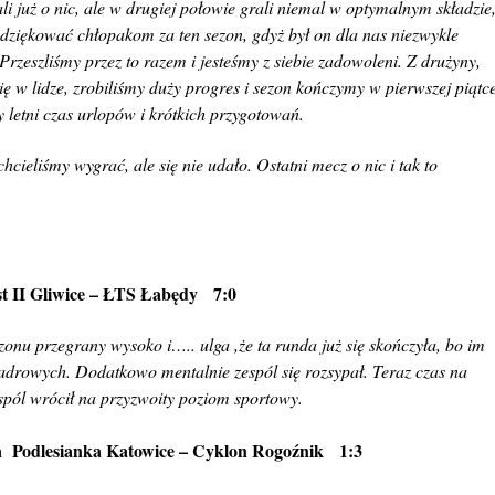
i już o nic, ale w drugiej połowie grali niemal w optymalnym składzie
dziękować chłopakom za ten sezon, gdyż był on dla nas niezwykle
rzeszliśmy przez to razem i jesteśmy z siebie zadowoleni. Z drużyny,
ę w lidze, zrobiliśmy duży progres i sezon kończymy w pierwszej piątc
y letni czas urlopów i krótkich przygotowań.
hcieliśmy wygrać, ale się nie udało. Ostatni mecz o nic i tak to
t II Gliwice – ŁTS Łabędy 7:0
zonu przegrany wysoko i….. ulga ,że ta runda już się skończyła, bo im
kadrowych. Dodatkowo mentalnie zespól się rozsypał. Teraz czas na
spól wrócił na przyzwoity poziom sportowy.
 Podlesianka Katowice – Cyklon Rogoźnik 1:3