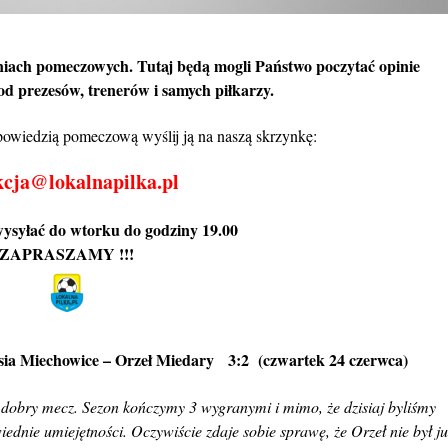
niach pomeczowych. Tutaj będą mogli Państwo poczytać opinie
d prezesów, trenerów i samych piłkarzy.
wypowiedzią pomeczową
wyślij
ją na naszą skrzynkę:
kcja@lokalnapilka.pl
wysyłać do wtorku do godziny 19.00
ZAPRASZAMY !!!
ia Miechowice – Orzeł Miedary 3:2 (czwartek 24 czerwca)
dobry mecz. Sezon kończymy 3 wygranymi i mimo, że dzisiaj byliśmy
ednie umiejętności. Oczywiście zdaje sobie sprawę, że Orzeł nie był ju