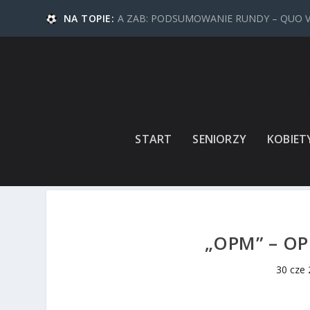
NA TOPIE:
A ZAB: PODSUMOWANIE RUNDY – QUO 
START
SENIORZY
KOBIET
„OPM” – O
30 cze