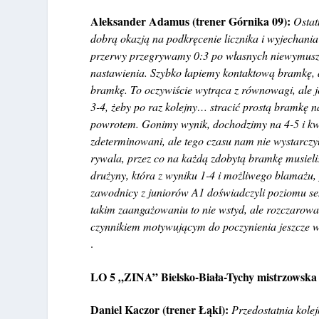
Aleksander Adamus (trener Górnika 09):
Ostat
dobrą okazją na podkręcenie licznika i wyjechania
przerwy przegrywamy 0:3 po własnych niewymuszo
nastawienia. Szybko łapiemy kontaktową bramkę, al
bramkę. To oczywiście wytrąca z równowagi, ale j
3-4, żeby po raz kolejny… stracić prostą bramkę n
powrotem. Gonimy wynik, dochodzimy na 4-5 i kwes
zdeterminowani, ale tego czasu nam nie wystarcz
rywala, przez co na każdą zdobytą bramkę musieli
drużyny, która z wyniku 1-4 i możliwego blamażu, 
zawodnicy z juniorów A1 doświadczyli poziomu se
takim zaangażowaniu to nie wstyd, ale rozczarowan
czynnikiem motywującym do poczynienia jeszcze w
.
LO 5 „ZINA” Bielsko-Biała-Tychy mistrzow
Daniel Kaczor (trener Łąki):
Przedostatnia kolej