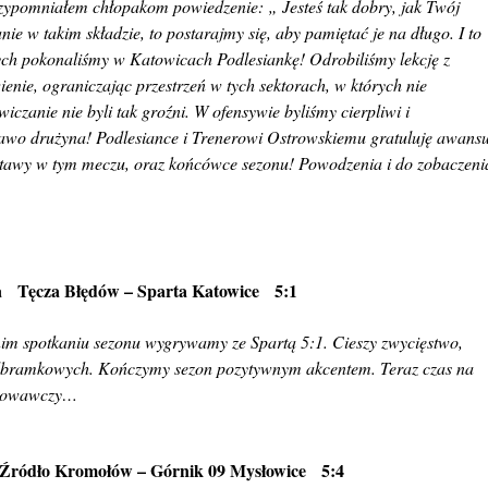
zypomniałem chłopakom powiedzenie: „ Jesteś tak dobry, jak Twój
anie w takim składzie, to postarajmy się, aby pamiętać je na długo. I to
h pokonaliśmy w Katowicach Podlesiankę! Odrobiliśmy lekcję z
nie, ograniczając przestrzeń w tych sektorach, w których nie
czanie nie byli tak groźni. W ofensywie byliśmy cierpliwi i
awo drużyna! Podlesiance i Trenerowi Ostrowskiemu gratuluję awans
ostawy w tym meczu, oraz końcówce sezonu! Powodzenia i do zobaczeni
a Tęcza Błędów – Sparta Katowice 5:1
nim spotkaniu sezonu wygrywamy ze Spartą 5:1. Cieszy zwycięstwo,
 podbramkowych. Kończymy sezon pozytywnym akcentem. Teraz czas na
gotowawczy…
Źródło Kromołów – Górnik 09 Mysłowice 5:4