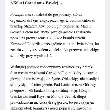
AKS-u i Górników z Wesołej…
Początek meczu należał do gospodarzy, którzy
organizowali fajne akcje, przewagę tę udokumentowali
bramką. Strzałem, tzw. po długim popisał się Marcin
Golasz. Potem inicjatywę przejęli goście i zasłużenie
wyszli na prowadzenie 1:2. Dwie bramki strzelił
Krzysztof Gondzik – szczególnie ta na 1:1 była ładna, bo
została zdobyta strzałem z daleka. Na przerwę obie ekipy
schodziły przy wyniku 1:2.
W drugiej połowie zobaczyliśmy również trzy bramki.
Stan meczu wyrównał Grzegorz Figura, który po strzale
głową dał remis swojej drużynie. Obie ekipy nie broniły i
starały się grać ofensywnie. Pod koniec meczu Górnicy
przeprowadzili bardzo ładną, składną akcję, którą na
bramkę zamienił Krystian Mondry. Jednak długo
prowadzeniem nie cieszyli się goście, bo precyzyjnym
strzałem obok bramkarza gości popisał się zawodnik