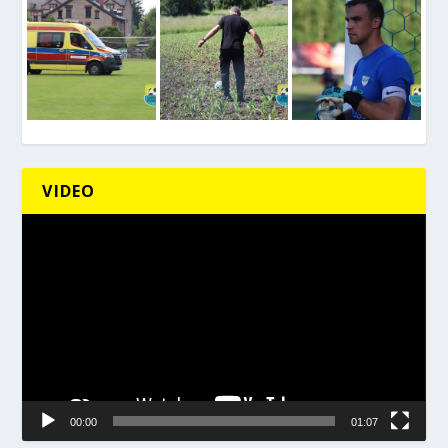
VIDEO
Odtwarzacz
video
00:00
01:07