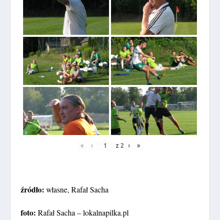
«
‹
z
2
›
»
źródło:
własne, Rafał Sacha
foto:
Rafał Sacha – lokalnapilka.pl