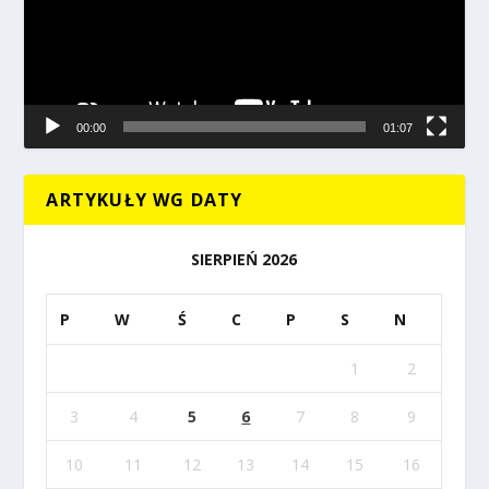
00:00
01:07
ARTYKUŁY WG DATY
SIERPIEŃ 2026
P
W
Ś
C
P
S
N
1
2
3
4
5
6
7
8
9
10
11
12
13
14
15
16