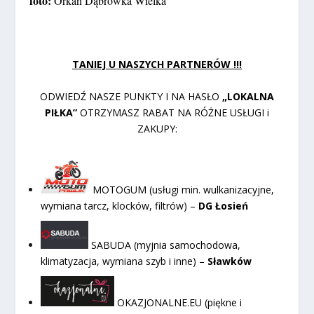
foto:
Orkan Dąbrówka Wielka
TANIEJ U NASZYCH PARTNERÓW !!!
ODWIEDŹ NASZE PUNKTY I NA HASŁO
„LOKALNA
PIŁKA”
OTRZYMASZ RABAT NA RÓŻNE USŁUGI i
ZAKUPY:
MOTOGUM (usługi min. wulkanizacyjne,
wymiana tarcz, klocków, filtrów) –
DG Łosień
SABUDA (myjnia samochodowa,
klimatyzacja, wymiana szyb i inne) –
Sławków
OKAZJONALNE.EU (piękne i