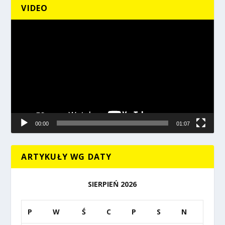
VIDEO
Odtwarzacz
video
00:00
01:07
ARTYKUŁY WG DATY
SIERPIEŃ 2026
P
W
Ś
C
P
S
N