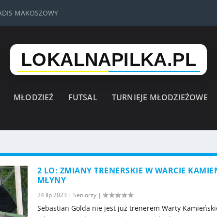
VADIS MAKOSZOWY
MŁODZIEŻ
FUTSAL
TURNIEJE MŁODZIEŻOWE
2 LO: ZMIANY TRENERSKIE W WARCIE KAMIE
MŁYNY
24 lip 2023
|
Seniorzy
|
Sebastian Golda nie jest już trenerem Warty Kamieński