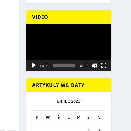
VIDEO
Odtwarzacz
video
00:00
01:07
m
ARTYKUŁY WG DATY
LIPIEC 2023
P
W
Ś
C
P
S
N
1
2