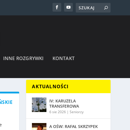
INNE ROZGRYWKI
KONTAKT
AKTUALNOŚCI
IV: KARUZELA
ŃSKIE
TRANSFEROWA
6 sie 2026
|
Seniorzy
e
A OŚW: RAFAŁ SKRZYPEK