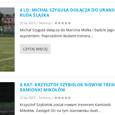
4 LO: MICHAŁ SZYGUŁA DOŁĄCZA DO URANII
RUDA ŚLĄSKA
23 lip 2023
|
Seniorzy
|
Michał Szyguła dołącza do Marcina Molka i będzie jego
asystentem. Poprzednim klubem trenera...
CZYTAJ WIĘCEJ
A KAT: KRZYSZTOF SZYBIELOK NOWYM TRE
KAMIONKI MIKOŁÓW
22 lip 2023
|
Seniorzy
|
Krzysztof Szybielok został nowym trenerem Kamionki
Mikołów. Zastąpił On na tym stanowisku duet...