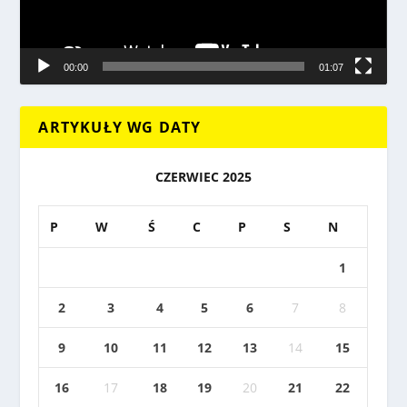
00:00
01:07
ARTYKUŁY WG DATY
CZERWIEC 2025
P
W
Ś
C
P
S
N
1
2
3
4
5
6
7
8
9
10
11
12
13
14
15
16
17
18
19
20
21
22