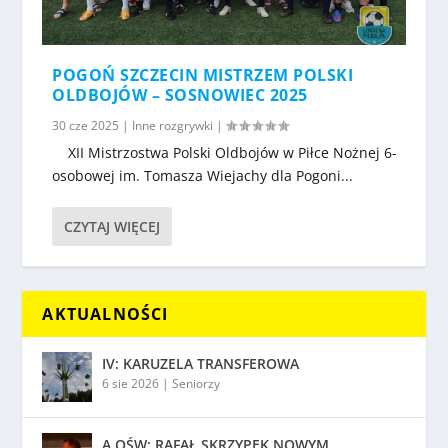
POGOŃ SZCZECIN MISTRZEM POLSKI
OLDBOJÓW – SOSNOWIEC 2025
30 cze 2025
|
Inne rozgrywki
|
XII Mistrzostwa Polski Oldbojów w Piłce Nożnej 6-
osobowej im. Tomasza Wiejachy dla Pogoni...
CZYTAJ WIĘCEJ
AKTUALNOŚCI
IV: KARUZELA TRANSFEROWA
6 sie 2026
|
Seniorzy
A OŚW: RAFAŁ SKRZYPEK NOWYM