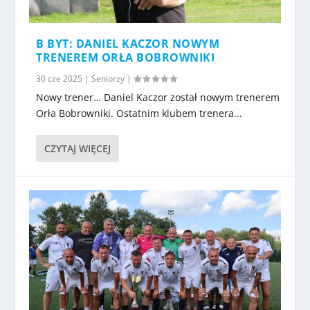
B BYT: DANIEL KACZOR NOWYM
TRENEREM ORŁA BOBROWNIKI
30 cze 2025
|
Seniorzy
|
Nowy trener… Daniel Kaczor został nowym trenerem
Orła Bobrowniki. Ostatnim klubem trenera...
CZYTAJ WIĘCEJ