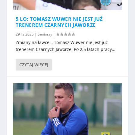
5 LO: TOMASZ WUWER NIE JEST JUŻ
TRENEREM CZARNYCH JAWORZE
29 lis 2025
|
Seniorzy
|
Zmiany na ławce… Tomasz Wuwer nie jest już
trenerem Czarnych Jaworze. Po 2,5 latach pracy...
CZYTAJ WIĘCEJ