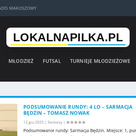
VADIS MAKOSZOWY
MŁODZIEŻ
FUTSAL
TURNIEJE MŁODZIEŻOWE
PODSUMOWANIE RUNDY: 4 LO – SARMACJA
BĘDZIN – TOMASZ NOWAK
12 gru 2025
|
Seniorzy
|
Podsumowanie rundy: Sarmacja Będzin. Miejsce: 1, pun