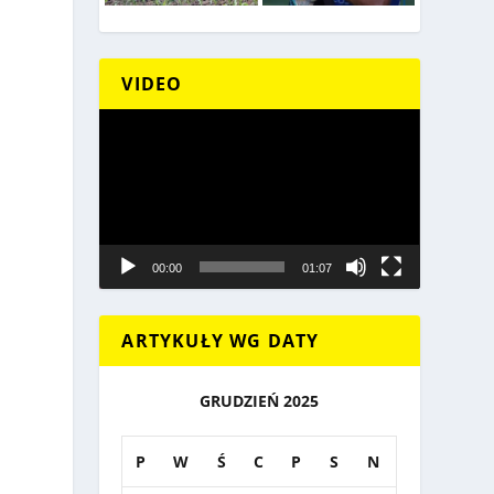
VIDEO
Odtwarzacz
video
00:00
01:07
ARTYKUŁY WG DATY
GRUDZIEŃ 2025
P
W
Ś
C
P
S
N