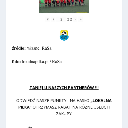
«
‹
z
2
›
»
źródło:
własne, RaSa
foto:
lokalnapilka.pl / RaSa
TANIEJ U NASZYCH PARTNERÓW !!!
ODWIEDŹ NASZE PUNKTY I NA HASŁO
„LOKALNA
PIŁKA”
OTRZYMASZ RABAT NA RÓŻNE USŁUGI i
ZAKUPY: