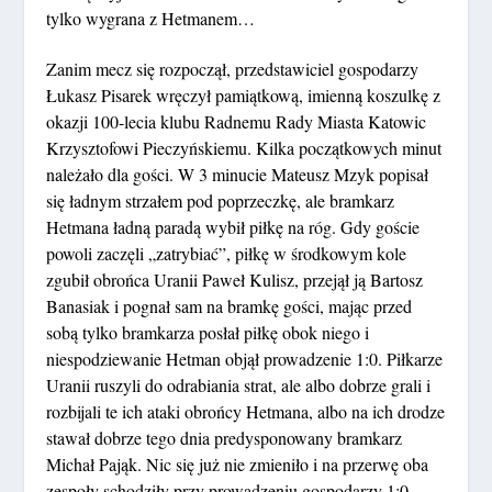
tylko wygrana z Hetmanem…
Zanim mecz się rozpoczął, przedstawiciel gospodarzy
Łukasz Pisarek wręczył pamiątkową, imienną koszulkę z
okazji 100-lecia klubu Radnemu Rady Miasta Katowic
Krzysztofowi Pieczyńskiemu. Kilka początkowych minut
należało dla gości. W 3 minucie Mateusz Mzyk popisał
się ładnym strzałem pod poprzeczkę, ale bramkarz
Hetmana ładną paradą wybił piłkę na róg. Gdy goście
powoli zaczęli „zatrybiać”, piłkę w środkowym kole
zgubił obrońca Uranii Paweł Kulisz, przejął ją Bartosz
Banasiak i pognał sam na bramkę gości, mając przed
sobą tylko bramkarza posłał piłkę obok niego i
niespodziewanie Hetman objął prowadzenie 1:0. Piłkarze
Uranii ruszyli do odrabiania strat, ale albo dobrze grali i
rozbijali te ich ataki obrońcy Hetmana, albo na ich drodze
stawał dobrze tego dnia predysponowany bramkarz
Michał Pająk. Nic się już nie zmieniło i na przerwę oba
zespoły schodziły przy prowadzeniu gospodarzy 1:0.