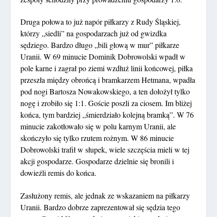
Druga połowa to już napór piłkarzy z Rudy Śląskiej,
którzy „siedli” na gospodarzach już od gwizdka
sędziego. Bardzo długo „bili głową w mur” piłkarze
Uranii. W 69 minucie Dominik Dobrowolski wpadł w
pole karne i zagrał po ziemi wzdłuż linii końcowej, piłka
przeszła między obrońcą i bramkarzem Hetmana, wpadła
pod nogi Bartosza Nowakowskiego, a ten dołożył tylko
nogę i zrobiło się 1:1. Goście poszli za ciosem. Im bliżej
końca, tym bardziej „śmierdziało kolejną bramką”. W 76
minucie zakotłowało się w polu karnym Uranii, ale
skończyło się tylko rzutem rożnym. W 86 minucie
Dobrowolski trafił w słupek, wiele szczęścia mieli w tej
akcji gospodarze. Gospodarze dzielnie się bronili i
dowieźli remis do końca.
Zasłużony remis, ale jednak ze wskazaniem na piłkarzy
Uranii. Bardzo dobrze zaprezentował się sędzia tego