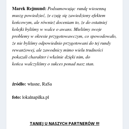
Marek Rejmund:
Podsumowując
rundę
wiosenną
muszę
powiedzieć
, że czuję
się
zawiedziony efektem
końcowym
, ale
również
doceniam to, że do ostatniej
kolejki
byliśmy
w walce o awans.
Mieliśmy
swoje
problemy w okresie przygotowawczym, co
spowodowało
,
że nie
byliśmy
odpowiednio przygotowani do tej rundy
rewanżowej
, ale zawodnicy mimo wielu
trudności
pokazali charakter i
właśnie
dzięki
nim, do
końca
walczyliśmy
o sukces ponad nasz stan.
źródło:
własne, RaSa
foto:
lokalnapilka.pl
TANIEJ U NASZYCH PARTNERÓW !!!