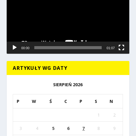
00:00
01:07
ARTYKUŁY WG DATY
SIERPIEŃ 2026
P
W
Ś
C
P
S
N
1
2
3
4
5
6
7
8
9