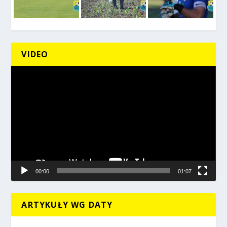
VIDEO
Odtwarzacz
video
00:00
01:07
ARTYKUŁY WG DATY