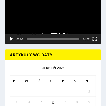
00:00
01:07
ARTYKUŁY WG DATY
SIERPIEŃ 2026
P
W
Ś
C
P
S
N
1
2
3
4
5
6
7
8
9