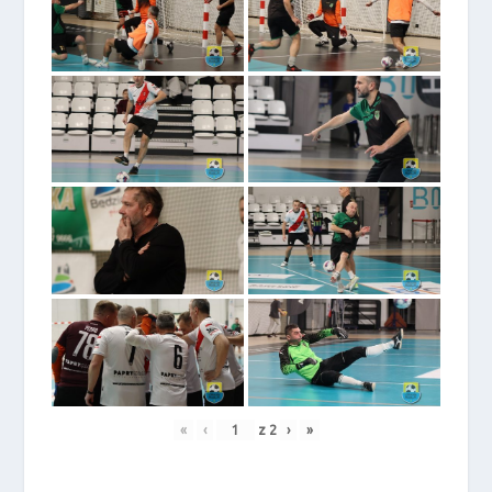
«
‹
z
2
›
»