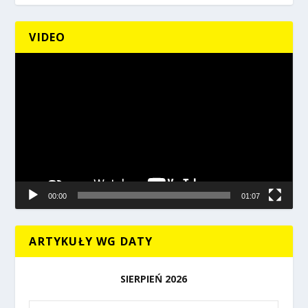
VIDEO
Odtwarzacz
video
00:00
01:07
ARTYKUŁY WG DATY
SIERPIEŃ 2026