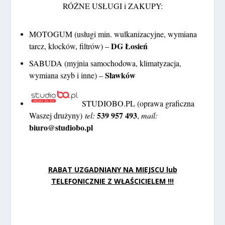
RÓŻNE USŁUGI i ZAKUPY:
MOTOGUM (usługi min. wulkanizacyjne, wymiana
DG Łosień
tarcz, klocków, filtrów) –
SABUDA (myjnia samochodowa, klimatyzacja,
Sławków
wymiana szyb i inne) –
STUDIOBO.PL (oprawa graficzna
539 957 493
Waszej drużyny)
tel:
,
mail:
biuro@studiobo.pl
RABAT UZGADNIANY NA MIEJSCU lub
TELEFONICZNIE Z WŁAŚCICIELEM !!!