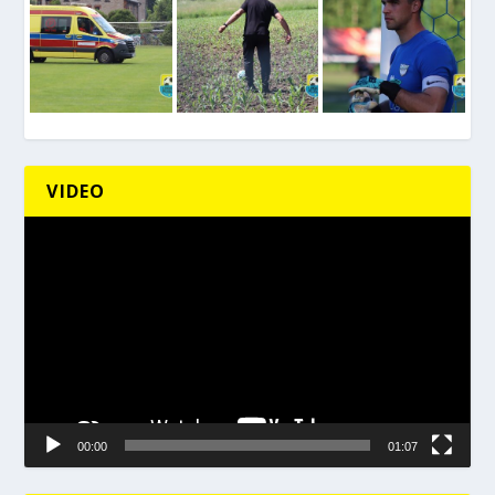
VIDEO
Odtwarzacz
video
00:00
01:07