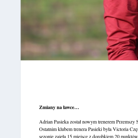
Zmiany na ławce…
Adrian Pasieka został nowym trenerem Przemszy S
Ostatnim klubem trenera Pasieki była Victoria Cz
sezonie zajęła 15 miejsce z dorobkiem 20 punktów