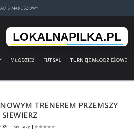
VADIS MAKOSZOWY
Y
MŁODZIEŻ
FUTSAL
TURNIEJE MŁODZIEŻOWE
KA NOWYM TRENEREM PRZEMSZY
SIEWIERZ
 2026
|
Seniorzy
|