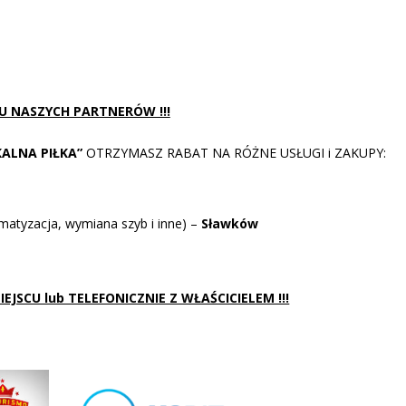
 U NASZYCH PARTNERÓW !!!
KALNA PIŁKA”
OTRZYMASZ RABAT NA RÓŻNE USŁUGI i ZAKUPY:
tyzacja, wymiana szyb i inne) –
Sławków
JSCU lub TELEFONICZNIE Z WŁAŚCICIELEM !!!