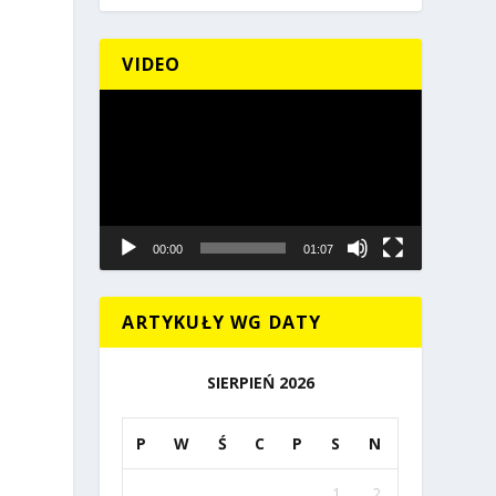
VIDEO
Odtwarzacz
video
00:00
01:07
ARTYKUŁY WG DATY
SIERPIEŃ 2026
P
W
Ś
C
P
S
N
1
2