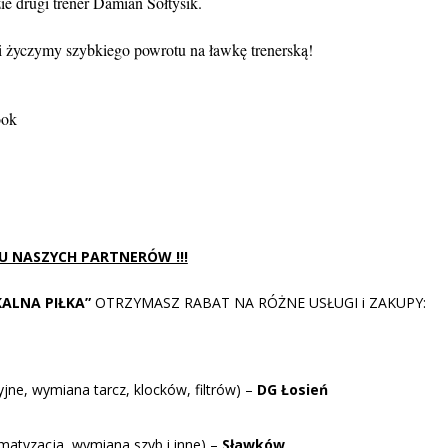
e drugi trener Damian Sołtysik.
 życzymy szybkiego powrotu na ławkę trenerską!
ook
 U NASZYCH PARTNERÓW !!!
KALNA PIŁKA”
OTRZYMASZ RABAT NA RÓŻNE USŁUGI i ZAKUPY:
ne, wymiana tarcz, klocków, filtrów) –
DG Łosień
tyzacja, wymiana szyb i inne) –
Sławków