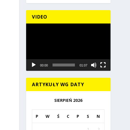
VIDEO
Odtwarzacz
video
00:00
01:07
ARTYKUŁY WG DATY
SIERPIEŃ 2026
P
W
Ś
C
P
S
N
1
2