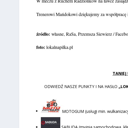
W meczu z Ruchem Radzionków na ławce zasiądzi
Trenerowi Mańdokowi dziękujemy za współpracę i
źródło:
własne, RaSa, Przemsza Siewierz / Faceb
foto:
lokalnapilka.pl
TANIEJ
ODWIEDŹ NASZE PUNKTY I NA HASŁO
„LO
MOTOGUM (usługi min. wulkanizacyj
SABUDA (myjnia samochodowa, klima