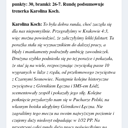
punkty: 30, bramki: 26-7. Rundę podsumowuje
trenerka Karolina Koch.
Karolina Koch:
To była dobra runda, choć zaczęła się
dla nas niepomyślnie. Przegrałyśmy w Krakowie 4:3,
więc można powiedzieć, że zaliczyłyśmy lekki falstart. Ta
porażka stała się wyznacznikiem do dalszej pracy, a
błędy i mankamenty podrażniły ambicję zawodniczek.
Drużyna szybko podniosła się po tej porażce i pokazała,
że stać ją na wiele, rozpoczynając zwycięską passe 10
wygranych w lidze z rzędu, od przełomowego zwycięstwa
z Czarnymi Sosnowiec. Następnie kolejne historyczne
zwycięstwa z Górnikiem Łęczna i SMS-em Łódź,
scementowały zespół i pokazały jego siłę. Kolejne
potknięcie przydarzyło nam się w Pucharze Polski, na
własnym boisku uległyśmy Górnikowi Łęczna. Nie
zagraliśmy tego meczu na swoim najwyższym poziomie i
czujemy duży niedosyt odpadając w 1/32 PP. Na
przestrzeni całej rundy dużo pracy poświeciłyśmy na