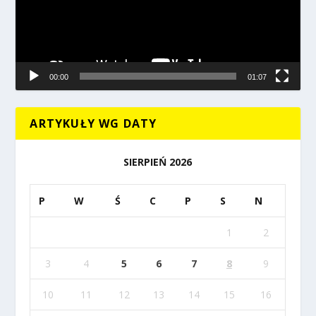
00:00
01:07
ARTYKUŁY WG DATY
SIERPIEŃ 2026
P
W
Ś
C
P
S
N
1
2
3
4
5
6
7
8
9
10
11
12
13
14
15
16