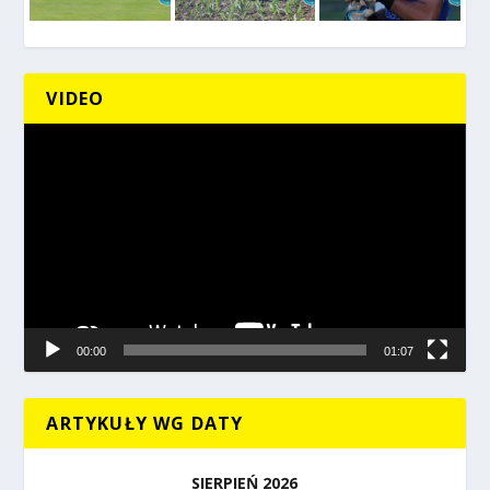
VIDEO
Odtwarzacz
video
00:00
01:07
ARTYKUŁY WG DATY
SIERPIEŃ 2026