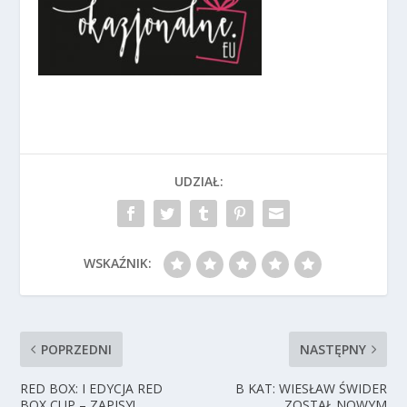
UDZIAŁ:
WSKAŹNIK:
POPRZEDNI
NASTĘPNY
RED BOX: I EDYCJA RED
B KAT: WIESŁAW ŚWIDER
BOX CUP – ZAPISY!
ZOSTAŁ NOWYM