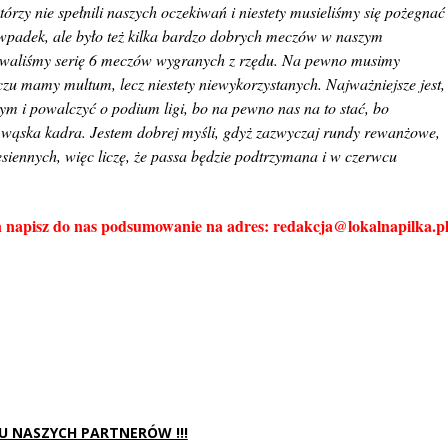
órzy nie spełnili naszych oczekiwań i niestety musieliśmy się pożegnać
a wpadek, ale było też kilka bardzo dobrych meczów w naszym
waliśmy serię 6 meczów wygranych z rzędu. Na pewno musimy
zu mamy multum, lecz niestety niewykorzystanych. Najważniejsze jest,
m i powalczyć o podium ligi, bo na pewno nas na to stać, bo
za wąska kadra. Jestem dobrej myśli, gdyż zazwyczaj rundy rewanżowe,
siennych, więc liczę, że passa będzie podtrzymana i w czerwcu
on napisz do nas podsumowanie na adres: redakcja@lokalnapilka.p
 U NASZYCH PARTNERÓW !!!