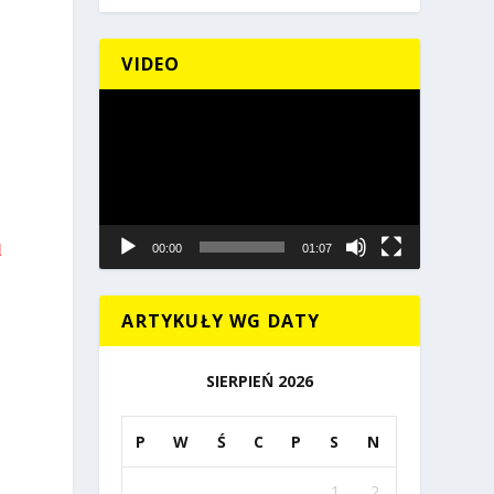
VIDEO
Odtwarzacz
video
l
00:00
01:07
ARTYKUŁY WG DATY
SIERPIEŃ 2026
P
W
Ś
C
P
S
N
1
2