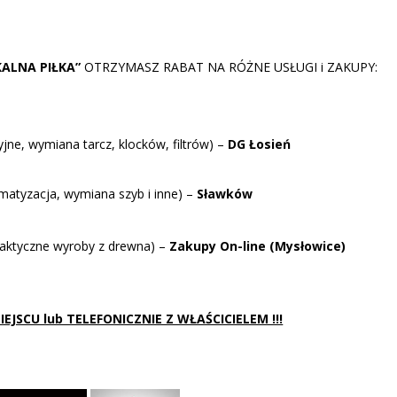
KALNA PIŁKA”
OTRZYMASZ RABAT NA RÓŻNE USŁUGI i ZAKUPY:
ne, wymiana tarcz, klocków, filtrów) –
DG Łosień
tyzacja, wymiana szyb i inne) –
Sławków
aktyczne wyroby z drewna) –
Zakupy On-line (Mysłowice)
JSCU lub TELEFONICZNIE Z WŁAŚCICIELEM !!!