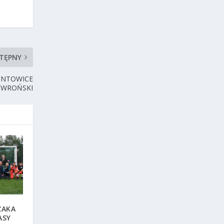
TĘPNY
ONTOWICE
 WROŃSKI
ŻAKA
ASY