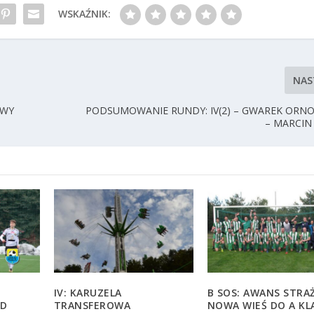
WSKAŹNIK:
NAS
OWY
PODSUMOWANIE RUNDY: IV(2) – GWAREK ORN
– MARCIN
IV: KARUZELA
B SOS: AWANS STRA
OD
TRANSFEROWA
NOWA WIEŚ DO A KL