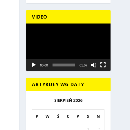
VIDEO
Odtwarzacz
video
00:00
01:07
ARTYKUŁY WG DATY
SIERPIEŃ 2026
P
W
Ś
C
P
S
N
1
2