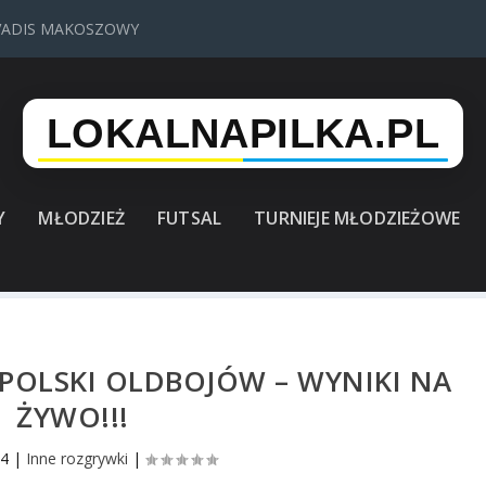
VADIS MAKOSZOWY
Y
MŁODZIEŻ
FUTSAL
TURNIEJE MŁODZIEŻOWE
 POLSKI OLDBOJÓW – WYNIKI NA
ŻYWO!!!
24
|
Inne rozgrywki
|