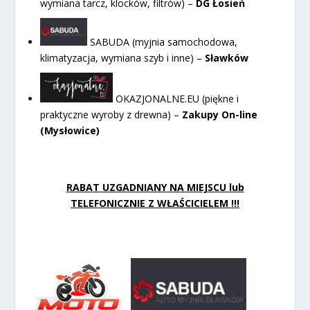
wymiana tarcz, klocków, filtrów) –
DG Łosień
SABUDA (myjnia samochodowa,
klimatyzacja, wymiana szyb i inne) –
Sławków
OKAZJONALNE.EU (piękne i
praktyczne wyroby z drewna) –
Zakupy On-line
(Mysłowice)
RABAT UZGADNIANY NA MIEJSCU lub
TELEFONICZNIE Z WŁAŚCICIELEM !!!