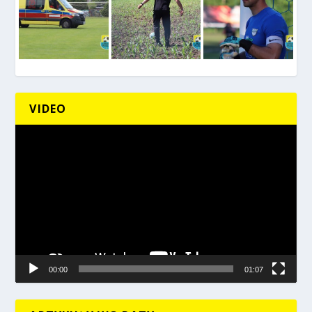
VIDEO
Odtwarzacz
video
00:00
01:07