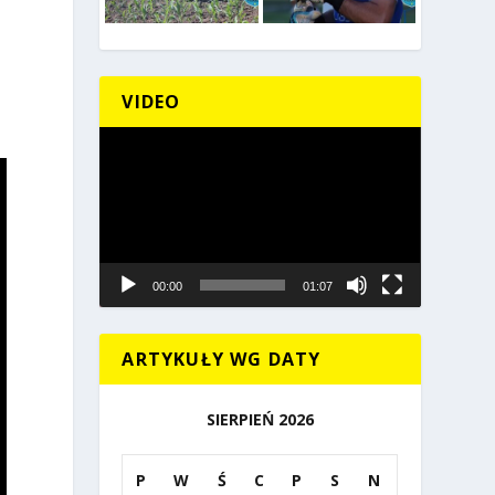
VIDEO
Odtwarzacz
video
00:00
01:07
ARTYKUŁY WG DATY
SIERPIEŃ 2026
P
W
Ś
C
P
S
N