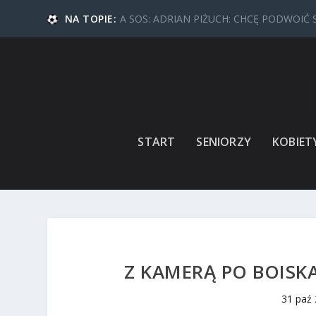
NA TOPIE:
A SOS: ADRIAN PIŻUCH: CHCĘ PODWOIĆ 
START
SENIORZY
KOBIET
Z KAMERĄ PO BOISK
31 paź