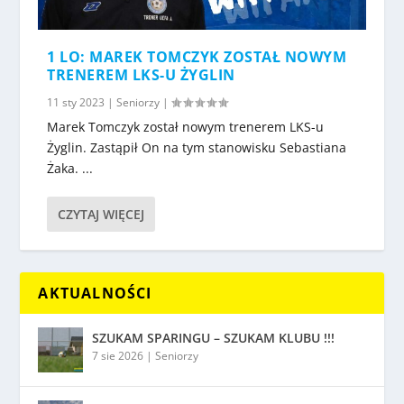
1 LO: MAREK TOMCZYK ZOSTAŁ NOWYM
TRENEREM LKS-U ŻYGLIN
11 sty 2023
|
Seniorzy
|
Marek Tomczyk został nowym trenerem LKS-u
Żyglin. Zastąpił On na tym stanowisku Sebastiana
Żaka. ...
CZYTAJ WIĘCEJ
AKTUALNOŚCI
SZUKAM SPARINGU – SZUKAM KLUBU !!!
7 sie 2026
|
Seniorzy