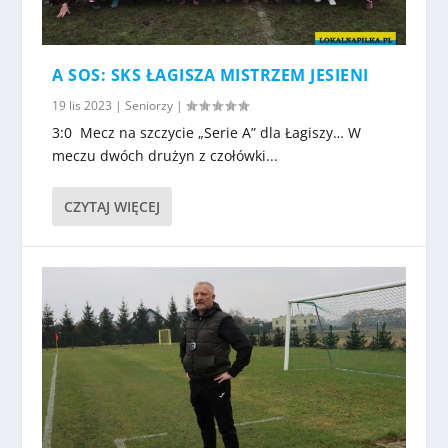
A SOS: SKS ŁAGISZA MISTRZEM JESIENI
19 lis 2023
|
Seniorzy
|
3:0 Mecz na szczycie „Serie A” dla Łagiszy… W
meczu dwóch drużyn z czołówki...
CZYTAJ WIĘCEJ