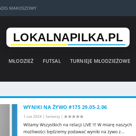
VADIS MAKOSZOWY
MŁODZIEŻ
FUTSAL
TURNIEJE MŁODZIEŻOWE
WYNIKI NA ŻYWO #175 29.05-2.06
1 cze 2024
|
Seniorzy
|
Witamy Wszystkich na relacji LIVE !!! W miarę naszych
możliwości będziemy podawać wyniki na żywo z...