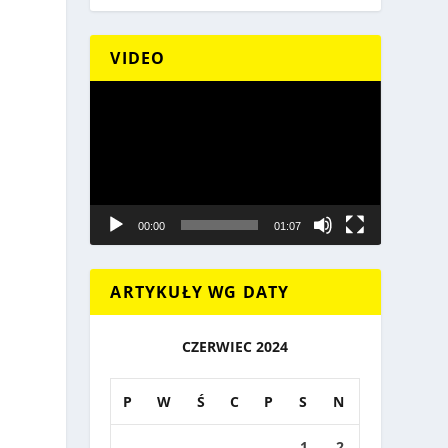
VIDEO
Odtwarzacz
video
00:00
01:07
ARTYKUŁY WG DATY
CZERWIEC 2024
P
W
Ś
C
P
S
N
1
2