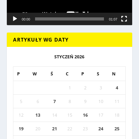
00:00
01:07
ARTYKUŁY WG DATY
STYCZEŃ 2026
P
W
Ś
C
P
S
N
1
2
3
4
5
6
7
8
9
10
11
12
13
14
15
16
17
18
19
20
21
22
23
24
25