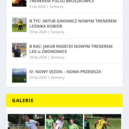
TRENEREM PULSU BROSZKOWICE
5 sie 2026
|
Seniorzy
B TYC: ARTUR GINOWICZ NOWYM TRENEREM
LEŚNIKA KOBIÓR
29 lip 2026
|
Seniorzy
B RAC: JAKUB RADECKI NOWYM TRENEREM
LKS-u ZWONOWICE
29 lip 2026
|
Seniorzy
IV: NOWY SEZON – NOWA PRZEMSZA
25 lip 2026
|
Seniorzy
GALERIE