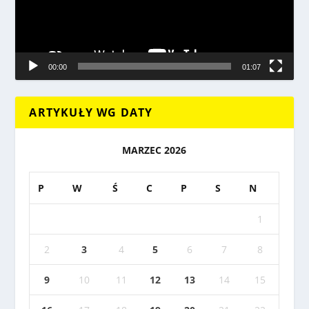
00:00
01:07
ARTYKUŁY WG DATY
MARZEC 2026
P
W
Ś
C
P
S
N
1
2
3
4
5
6
7
8
9
10
11
12
13
14
15