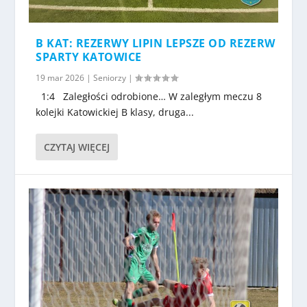
B KAT: REZERWY LIPIN LEPSZE OD REZERW
SPARTY KATOWICE
19 mar 2026
|
Seniorzy
|
1:4 Zaległości odrobione… W zaległym meczu 8
kolejki Katowickiej B klasy, druga...
CZYTAJ WIĘCEJ