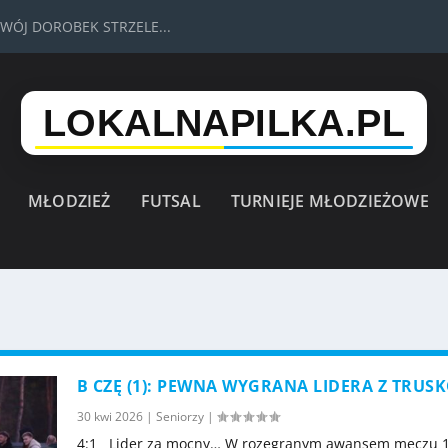
SWÓJ DOROBEK STRZELE...
MŁODZIEŻ
FUTSAL
TURNIEJE MŁODZIEŻOWE
B CZĘ (1): PEWNA WYGRANA LIDERA Z TRUS
30 kwi 2026
|
Seniorzy
|
4:1 Lider za mocny… W rozegranym awansem meczu 