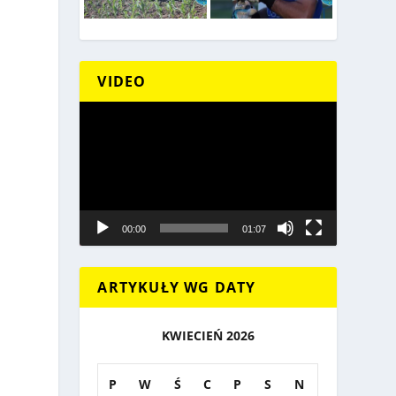
VIDEO
Odtwarzacz
video
00:00
01:07
ARTYKUŁY WG DATY
KWIECIEŃ 2026
P
W
Ś
C
P
S
N