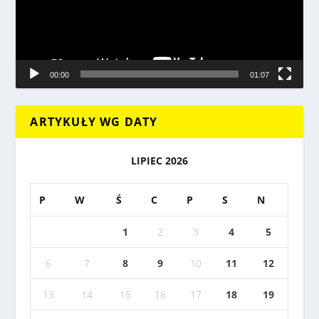
00:00
01:07
ARTYKUŁY WG DATY
LIPIEC 2026
P
W
Ś
C
P
S
N
1
2
3
4
5
6
7
8
9
10
11
12
13
14
15
16
17
18
19