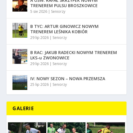
A OŚW: RAFAŁ SKRZYPEK NOWYM
TRENEREM PULSU BROSZKOWICE
5 sie 2026
|
Seniorzy
B TYC: ARTUR GINOWICZ NOWYM
TRENEREM LEŚNIKA KOBIÓR
29 lip 2026
|
Seniorzy
B RAC: JAKUB RADECKI NOWYM TRENEREM
LKS-u ZWONOWICE
29 lip 2026
|
Seniorzy
IV: NOWY SEZON – NOWA PRZEMSZA
25 lip 2026
|
Seniorzy
GALERIE