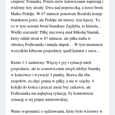
czujność Tomanka. Potem znów katowiczanie napierają i
widzimy trzy strzały. Dwa nad poprzeczką, a trzeci broni
Matko Pedrijic. W 67 minucie ponownie Rosiński testuje
bramkarza gości, ale Pedrijic im straszy, tym lepszy. To,
co w tym sezonie broni bramkarz Zagłębia, to historia…
Wielki szacunek! Piłkę meczową miał Mikołaj Staniak,
który oddał strzał w 87 minucie, ale piłka trafia w
obrońcę Podlesianki i minęła słupek… W tym momencie
wszystkim kibicom gospodarzy spadł kamień z serca…
Remis 1:1 zasłużony. Więcej z gry i sytuacji mieli
gospodarze, ale to sosnowiczanie mogli zdobyć bramkę
w końcówce i wywieźć 3 punkty. Brawa dla obu
zespołów, za chęć grania w piłkę, a nie w szachy. 4
kolejki do końca i jeszcze może być ciekawie, ale
Podlesianka ma najlepszą sytuację, by kontrolować
sytuację w tej grupie mistrzowskiej.
Warto wspomnieć o sędziowaniu, które było wzorowe w