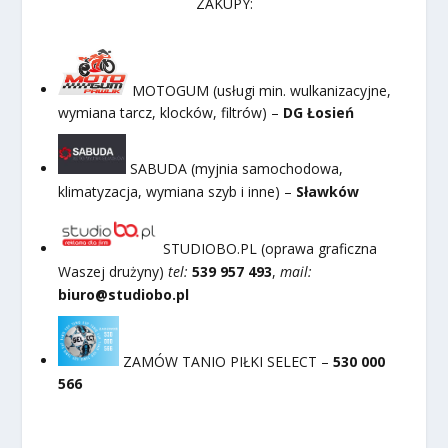
ZAKUPY:
MOTOGUM (usługi min. wulkanizacyjne,
wymiana tarcz, klocków, filtrów) –
DG Łosień
SABUDA (myjnia samochodowa,
klimatyzacja, wymiana szyb i inne) –
Sławków
STUDIOBO.PL (oprawa graficzna
Waszej drużyny)
tel:
539 957 493
,
mail:
biuro@studiobo.pl
ZAMÓW TANIO PIŁKI SELECT –
530 000
566