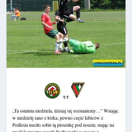
1:1
„Ta ostatnia niedziela, dzisiaj się rozstaniemy…” Wstając
w niedzielę rano z łóżka, pewno część kibiców z
Podlesia nuciło sobie tą piosenkę pod nosem, mając na
myśli korzystny wynik Podlesianki w meczu z