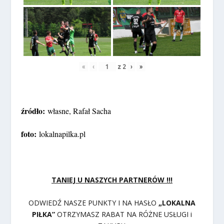
«
‹
z
2
›
»
źródło:
własne, Rafał Sacha
foto:
lokalnapilka.pl
TANIEJ U NASZYCH PARTNERÓW !!!
ODWIEDŹ NASZE PUNKTY I NA HASŁO
„LOKALNA
PIŁKA”
OTRZYMASZ RABAT NA RÓŻNE USŁUGI i