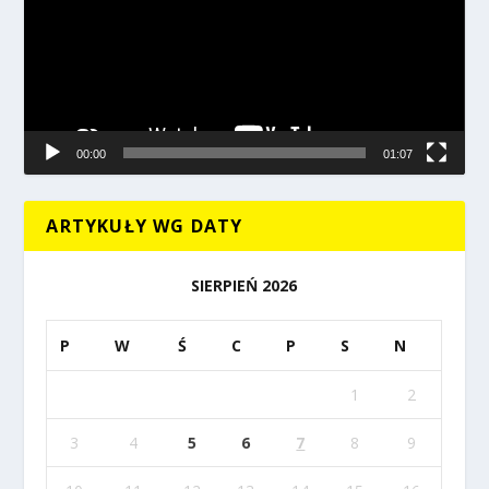
00:00
01:07
ARTYKUŁY WG DATY
SIERPIEŃ 2026
P
W
Ś
C
P
S
N
1
2
3
4
5
6
7
8
9