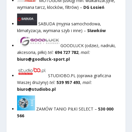
MOTOGUM (usługi min. wulkanizacyjne,
wymiana tarcz, klocków, filtrów) –
DG Łosień
SABUDA (myjnia samochodowa,
klimatyzacja, wymiana szyb i inne) –
Sławków
GOODLUCK (odzież, nadruki,
akcesoria, piłki)
tel:
694 727 782
,
mail:
biuro@goodluck-sport.pl
STUDIOBO.PL (oprawa graficzna
Waszej drużyny)
tel:
539 957 493
,
mail:
biuro@studiobo.pl
ZAMÓW TANIO PIŁKI SELECT –
530 000
566