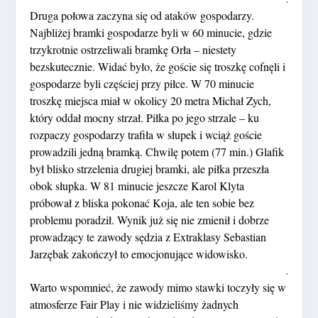
Druga połowa zaczyna się od ataków gospodarzy.
Najbliżej bramki gospodarze byli w 60 minucie, gdzie
trzykrotnie ostrzeliwali bramkę Orła – niestety
bezskutecznie. Widać było, że goście się troszkę cofnęli i
gospodarze byli częściej przy piłce. W 70 minucie
troszkę miejsca miał w okolicy 20 metra Michał Zych,
który oddał mocny strzał. Piłka po jego strzale – ku
rozpaczy gospodarzy trafiła w słupek i wciąż goście
prowadzili jedną bramką. Chwilę potem (77 min.) Glafik
był blisko strzelenia drugiej bramki, ale piłka przeszła
obok słupka. W 81 minucie jeszcze Karol Klyta
próbował z bliska pokonać Koja, ale ten sobie bez
problemu poradził. Wynik już się nie zmienił i dobrze
prowadzący te zawody sędzia z Extraklasy Sebastian
Jarzębak zakończył to emocjonujące widowisko.
.
Warto wspomnieć, że zawody mimo stawki toczyły się w
atmosferze Fair Play i nie widzieliśmy żadnych