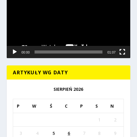
00:00
01:07
ARTYKUŁY WG DATY
SIERPIEŃ 2026
P
W
Ś
C
P
S
N
1
2
3
4
5
6
7
8
9