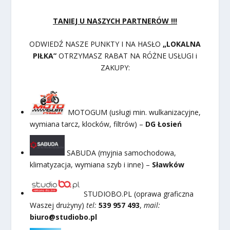
TANIEJ U NASZYCH PARTNERÓW !!!
ODWIEDŹ NASZE PUNKTY I NA HASŁO
„LOKALNA
PIŁKA”
OTRZYMASZ RABAT NA RÓŻNE USŁUGI i
ZAKUPY:
MOTOGUM (usługi min. wulkanizacyjne,
wymiana tarcz, klocków, filtrów) –
DG Łosień
SABUDA (myjnia samochodowa,
klimatyzacja, wymiana szyb i inne) –
Sławków
STUDIOBO.PL (oprawa graficzna
Waszej drużyny)
tel:
539 957 493
,
mail:
biuro@studiobo.pl