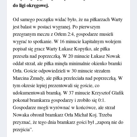
do ligi okręgowej.
Od samego początku widać było, że na piłkarzach Warty
jest balast w postaci wygranej. Po pierwszym
przegranym meczu z Orłem 2:4, gospodarze musieli
wygrać to spotkanie. W 16 minucie kapitalnym wolejem
popisał się gracz Warty Łukasz Kopytko, ale piłka
przeszła nad poprzeczką. W 20 minucie Łukasz Nowak
oddał strzał, ale piłka minęła minimalnie okienko bramki
Orła. Goście odpowiedzieli w 30 minucie strzałem
Marcina Żmudy, ale piłka przeleciała nad poprzeczką. W
tym okresie lepiej prezentowali się goście, co
udokumentowali bramką. W 37 minucie Krzysztof Glafik
pokonał bramkarza gospodarzy i zrobiło się 0:1.
Gospodarze mogli wyrównać w końcówce, ale strzał
Nowaka obronił bramkarz Orła Michał Koj. Trzeba
przyznać, że tego dnia bramkarz gości był „zaporą nie do
przejścia”.
.