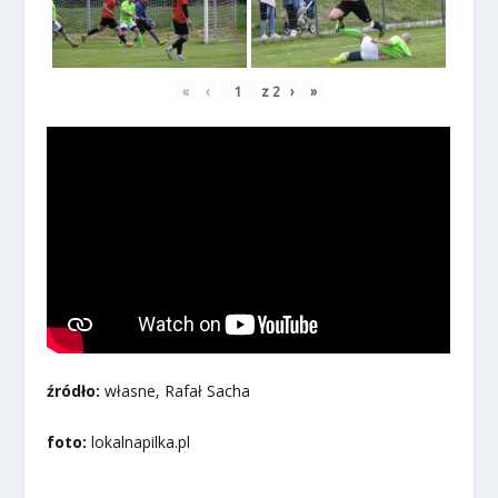
«
‹
z
2
›
»
źródło:
własne, Rafał Sacha
foto:
lokalnapilka.pl