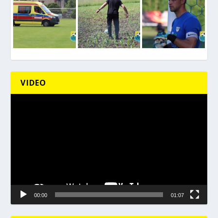
VIDEO
Odtwarzacz
video
00:00
01:07