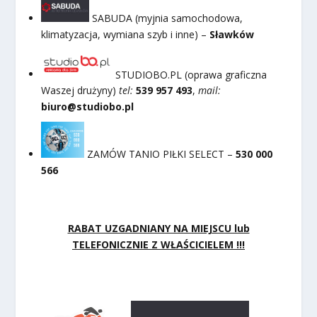
SABUDA (myjnia samochodowa,
klimatyzacja, wymiana szyb i inne) –
Sławków
STUDIOBO.PL (oprawa graficzna
Waszej drużyny)
tel:
539 957 493
,
mail:
biuro@studiobo.pl
ZAMÓW TANIO PIŁKI SELECT –
530 000
566
RABAT UZGADNIANY NA MIEJSCU lub
TELEFONICZNIE Z WŁAŚCICIELEM !!!