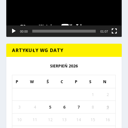
00:00
01:07
ARTYKUŁY WG DATY
SIERPIEŃ 2026
P
W
Ś
C
P
S
N
1
2
3
4
5
6
7
8
9
10
11
12
13
14
15
16