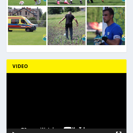
VIDEO
Odtwarzacz
video