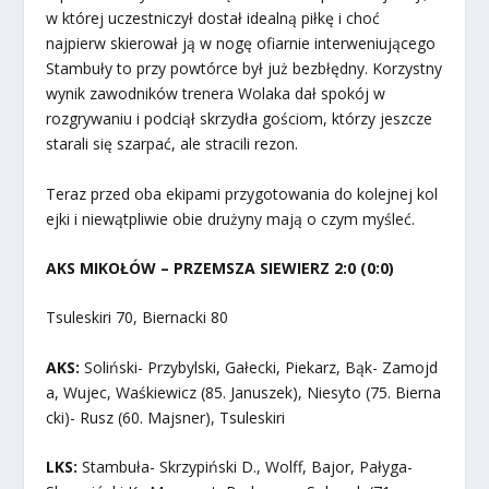
w której uczestniczył dostał idealną piłkę i choć
najpierw skierował ją w nogę ofiarnie interweniującego
Stambuły to przy powtórce był już bezbłędny. Korzystny
wynik zawodników trenera Wolaka dał spokój w
rozgrywaniu i podciął skrzydła gościom, którzy jeszcze
starali się szarpać, ale stracili rezon.
Teraz przed oba ekipami przygotowania do kolejnej kol
ejki i niewątpliwie obie drużyny mają o czym myśleć.
AKS MIKOŁÓW – PRZEMSZA SIEWIERZ 2:0 (0:0)
Tsuleskiri 70, Biernacki 80
AKS:
Soliński- Przybylski, Gałecki, Piekarz, Bąk- Zamojd
a, Wujec, Waśkiewicz (85. Januszek), Niesyto (75. Bierna
cki)- Rusz (60. Majsner), Tsuleskiri
LKS:
Stambuła- Skrzypiński D., Wolff, Bajor, Pałyga-