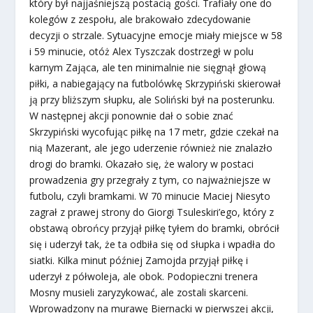
który był najjaśniejszą postacią gości. Trafiały one do
kolegów z zespołu, ale brakowało zdecydowanie
decyzji o strzale. Sytuacyjne emocje miały miejsce w 58
i 59 minucie, otóż Alex Tyszczak dostrzegł w polu
karnym Zająca, ale ten minimalnie nie sięgnął głową
piłki, a nabiegający na futbolówkę Skrzypiński skierował
ją przy bliższym słupku, ale Soliński był na posterunku.
W następnej akcji ponownie dał o sobie znać
Skrzypiński wycofując piłkę na 17 metr, gdzie czekał na
nią Mazerant, ale jego uderzenie również nie znalazło
drogi do bramki. Okazało się, że walory w postaci
prowadzenia gry przegrały z tym, co najważniejsze w
futbolu, czyli bramkami. W 70 minucie Maciej Niesyto
zagrał z prawej strony do Giorgi Tsuleskiri’ego, który z
obstawą obrońcy przyjął piłkę tyłem do bramki, obrócił
się i uderzył tak, że ta odbiła się od słupka i wpadła do
siatki. Kilka minut później Zamojda przyjął piłkę i
uderzył z półwoleja, ale obok. Podopieczni trenera
Mosny musieli zaryzykować, ale zostali skarceni.
Wprowadzony na murawę Biernacki w pierwszej akcji,