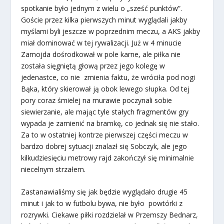
spotkanie było jednym z wielu o „sześć punktów”.
Goście przez kilka pierwszych minut wyglądali jakby
myślami byli jeszcze w poprzednim meczu, a AKS jakby
miał dominować w tej rywalizacji. Już w 4 minucie
Zamojda dośrodkował w pole karne, ale piłka nie
została sięgniętą głową przez jego kolegę w
jedenastce, co nie zmienia faktu, że wróciła pod nogi
Bąka, który skierował ją obok lewego słupka. Od tej
pory coraz śmielej na murawie poczynali sobie
siewierzanie, ale mając tyle stałych fragmentów gry
wypada je zamienić na bramkę, co jednak się nie stało.
Za to w ostatniej kontrze pierwszej części meczu w
bardzo dobrej sytuacji znalazł się Sobczyk, ale jego
kilkudziesięciu metrowy rajd zakończył się minimalnie
niecelnym strzałem.
Zastanawialiśmy się jak będzie wyglądało drugie 45
minut i jak to w futbolu bywa, nie było powtórki z
rozrywki. Ciekawe piłki rozdzielał w Przemszy Bednarz,