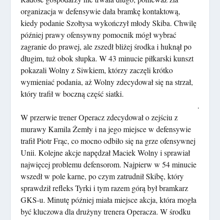
organizacja w defensywie dała bramkę kontaktową,
kiedy podanie Szołtysa wykończył młody Skiba. Chwilę
później prawy ofensywny pomocnik mógł wybrać
zagranie do prawej, ale zszedł bliżej środka i huknął po
długim, tuż obok słupka. W 43 minucie piłkarski kunszt
pokazali Wolny z Siwkiem, którzy zaczęli krótko
wymieniać podania, aż Wolny zdecydował się na strzał,
który trafił w boczną część siatki.
.
W przerwie trener Operacz zdecydował o zejściu z
murawy Kamila Żemły i na jego miejsce w defensywie
trafił Piotr Frąc, co mocno odbiło się na grze ofensywnej
Unii. Kolejne akcje napędzał Maciek Wolny i sprawiał
najwięcej problemu defensorom. Najpierw w 54 minucie
wszedł w pole karne, po czym zatrudnił Skibę, który
sprawdził refleks Tyrki i tym razem górą był bramkarz
GKS-u. Minutę później miała miejsce akcja, która mogła
być kluczowa dla drużyny trenera Operacza. W środku