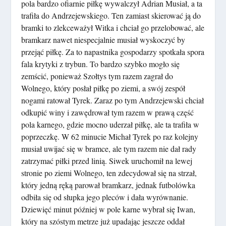
pola bardzo ofiarnie piłkę wywalczył Adrian Musiał, a ta
trafiła do Andrzejewskiego. Ten zamiast skierować ją do
bramki to zlekceważył Witka i chciał go przelobować, ale
bramkarz nawet niespecjalnie musiał wyskoczyć by
przejąć piłkę. Za to napastnika gospodarzy spotkała spora
fala krytyki z trybun. To bardzo szybko mogło się
zemścić, ponieważ Szołtys tym razem zagrał do
Wolnego, który posłał piłkę po ziemi, a swój zespół
nogami ratował Tyrek. Zaraz po tym Andrzejewski chciał
odkupić winy i zawędrował tym razem w prawą część
pola karnego, gdzie mocno uderzał piłkę, ale ta trafiła w
poprzeczkę. W 62 minucie Michał Tyrek po raz kolejny
musiał uwijać się w bramce, ale tym razem nie dał rady
zatrzymać piłki przed linią. Siwek uruchomił na lewej
stronie po ziemi Wolnego, ten zdecydował się na strzał,
który jedną ręką parował bramkarz, jednak futbolówka
odbiła się od słupka jego pleców i dała wyrównanie.
Dziewięć minut później w pole karne wybrał się Iwan,
który na szóstym metrze już upadając jeszcze oddał