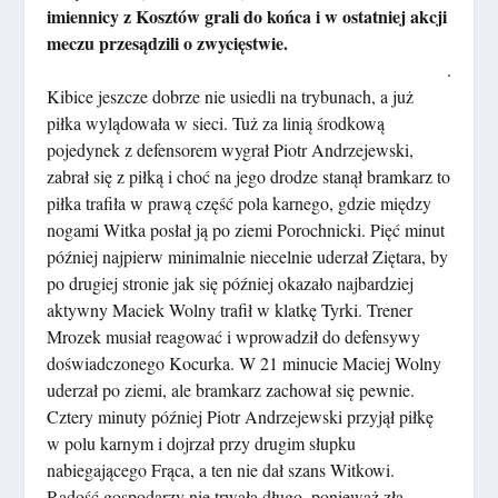
imiennicy z Kosztów grali do końca i w ostatniej akcji
meczu przesądzili o zwycięstwie.
.
Kibice jeszcze dobrze nie usiedli na trybunach, a już
piłka wylądowała w sieci. Tuż za linią środkową
pojedynek z defensorem wygrał Piotr Andrzejewski,
zabrał się z piłką i choć na jego drodze stanął bramkarz to
piłka trafiła w prawą część pola karnego, gdzie między
nogami Witka posłał ją po ziemi Porochnicki. Pięć minut
później najpierw minimalnie niecelnie uderzał Ziętara, by
po drugiej stronie jak się później okazało najbardziej
aktywny Maciek Wolny trafił w klatkę Tyrki. Trener
Mrozek musiał reagować i wprowadził do defensywy
doświadczonego Kocurka. W 21 minucie Maciej Wolny
uderzał po ziemi, ale bramkarz zachował się pewnie.
Cztery minuty później Piotr Andrzejewski przyjął piłkę
w polu karnym i dojrzał przy drugim słupku
nabiegającego Frąca, a ten nie dał szans Witkowi.
Radość gospodarzy nie trwała długo, ponieważ zła