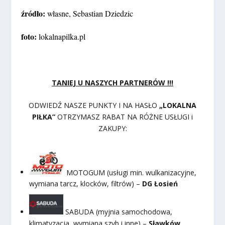
źródło:
własne, Sebastian Dziedzic
foto:
lokalnapilka.pl
TANIEJ U NASZYCH PARTNERÓW !!!
ODWIEDŹ NASZE PUNKTY I NA HASŁO
„LOKALNA
PIŁKA”
OTRZYMASZ RABAT NA RÓŻNE USŁUGI i
ZAKUPY:
MOTOGUM (usługi min. wulkanizacyjne,
wymiana tarcz, klocków, filtrów) –
DG Łosień
SABUDA (myjnia samochodowa,
klimatyzacja, wymiana szyb i inne) –
Sławków