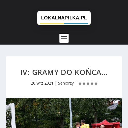
IV: GRAMY DO KOŃCA…
20 wrz 2021
|
Seniorzy
|