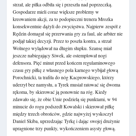
strzał, ale piłka odbiła się i przeszła nad poprzeczką.
Gospodarze mieli coraz większe problemy w
kreowaniem akcji, za to podopieczni trenera Mrozka
konsekwentnie dążyli do zwycięstwa. Najpierw zespół z
Rędzin domagał się przerwania gry za faul, ale arbiter nie
podjął takiej decyzji. Przez to poszła kontra, a strzał
Wolnego wylądował na długim słupku. Szansę miał
jeszcze nabiegający Siwek, ale ostemplował nogi
defensora. Pięć minut przed końcem regulaminowego
czasu gry piłkę z własnego pola karnego wybijał głową
Porochnicki, ta trafiła do nóg Kacprowskiego, którzy
uderzył bez namysłu, a Tyrek musiał ratować się dwoma
rękoma, by skierować ją ponownie na róg. Kiedy
zdawało się, że obie Unie podzielą się punktami, w 94
minucie do rogu podszedł Kowalski i skierował piłkę
między trzech obrońców, gdzie najwyżej wyskoczył
Daniel Skiba, uprzedzając Tyrkę i dając swojej drużynie
upragnione trzy punkty, wykończeniem asysty głową.