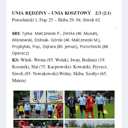
UNIA RĘDZINY – UNIA KOSZTOWY 2:3 (2:1)
Porochnicki 1, Frąc 25 – Skiba 29, 94, Siwek 62
.
GKS
: Tyrka- Malczewski P., Zemła (46. Musiał),
Wiśniewski, Dolniak- Górski (46. Malczewski M.),
Przybylski, Frąc, Ziętara (80. Jernaś), Porochnicki (88.
Operacz)
KS:
Witek- Wrona (85. Wolak), Iwan, Bednarz (19.
Kocurek), Hat (75. Kacprowski)- Kowalski, Pryszcz,
Siwek (85. Nowakowski)-Wolny, Skiba, Szołtys (65.
Matera)