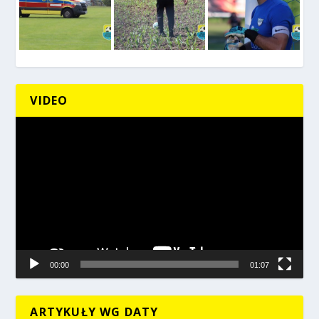
VIDEO
Odtwarzacz
video
00:00
01:07
ARTYKUŁY WG DATY