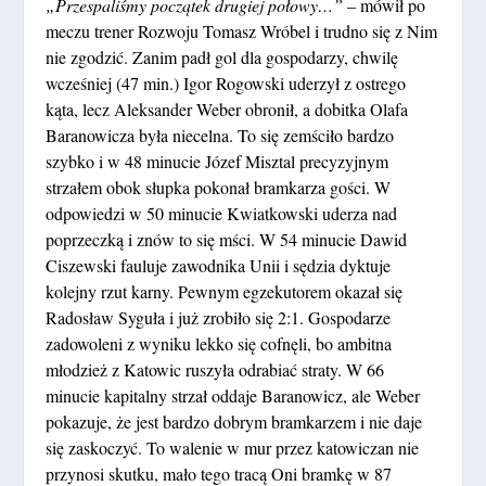
„Przespaliśmy początek drugiej połowy…”
– mówił po
meczu trener Rozwoju Tomasz Wróbel i trudno się z Nim
nie zgodzić. Zanim padł gol dla gospodarzy, chwilę
wcześniej (47 min.) Igor Rogowski uderzył z ostrego
kąta, lecz Aleksander Weber obronił, a dobitka Olafa
Baranowicza była niecelna. To się zemściło bardzo
szybko i w 48 minucie Józef Misztal precyzyjnym
strzałem obok słupka pokonał bramkarza gości. W
odpowiedzi w 50 minucie Kwiatkowski uderza nad
poprzeczką i znów to się mści. W 54 minucie Dawid
Ciszewski fauluje zawodnika Unii i sędzia dyktuje
kolejny rzut karny. Pewnym egzekutorem okazał się
Radosław Syguła i już zrobiło się 2:1. Gospodarze
zadowoleni z wyniku lekko się cofnęli, bo ambitna
młodzież z Katowic ruszyła odrabiać straty. W 66
minucie kapitalny strzał oddaje Baranowicz, ale Weber
pokazuje, że jest bardzo dobrym bramkarzem i nie daje
się zaskoczyć. To walenie w mur przez katowiczan nie
przynosi skutku, mało tego tracą Oni bramkę w 87