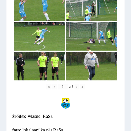
«
‹
z
3
›
»
źródło:
własne, RaSa
foto:
lokalnapilka.pl / RaSa