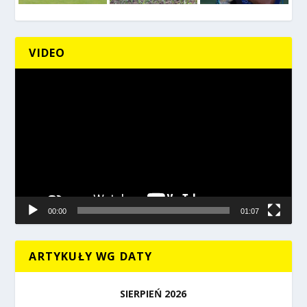
VIDEO
Odtwarzacz
video
00:00
01:07
ARTYKUŁY WG DATY
SIERPIEŃ 2026