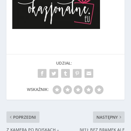
UDZIAŁ:
WSKAŹNIK:
POPRZEDNI
NASTĘPNY
Z KAMERĄ PO BOISKACH –
IV(1): BEZ BRAMEK ALE