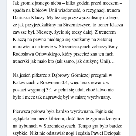
Jak grom z jasnego nieba – kilka godzin przed meczem –
spadła na kibiców Unii wiadomość, o rezygnacji trenera
Dariusza Klaczy. My też się przyzwyczailiśmy do tego,
że jak przyjeżdżaliśmy na Strzemieszyce, to trener Klacza
zawsze był. Niestety, życie się toczy dalej. Z trenerem
Klaczą na pewno niedługo się spotkamy na zielonej
murawie, a na trawie w Strzemieszycach zobaczyliśmy
Radosława Orłowskiego, który przecież zna ten fach
trenerski jak mało kto (tak samo, jak drużynę Unii)…
Na jesień piłkarze z Dąbrowy Górniczej przegrali w
Katowicach z Rozwojem 0:4, więc teraz rewanż w
postaci wygranej 3:1 w pełni się udał, choć łatwo nie
było i mecz tak naprawdę był w miarę wyrównany.
Pierwsza połowa była bardzo wyrównana. Fajnie się
oglądało ten mecz kibicom, dość licznie zgromadzonym
na trybunach w Strzemieszycach. Tempo gra było bardzo
szybkie. Nikt nie odstawiał nogi i sędzia Paweł Dziopak