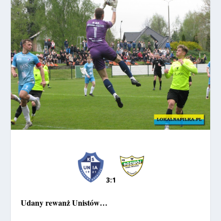
3:1
Udany rewanż Unistów…