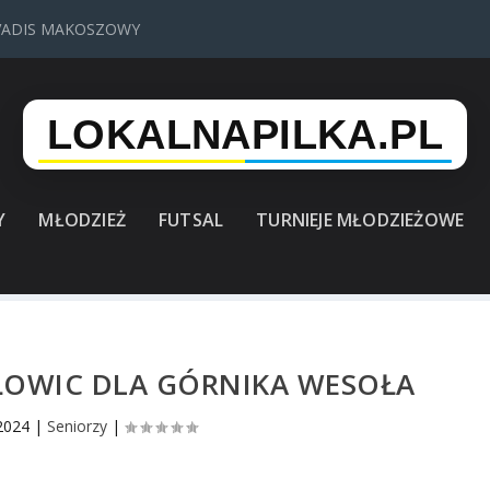
VADIS MAKOSZOWY
Y
MŁODZIEŻ
FUTSAL
TURNIEJE MŁODZIEŻOWE
SŁOWIC DLA GÓRNIKA WESOŁA
2024
|
Seniorzy
|