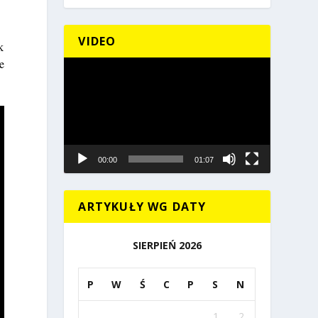
VIDEO
k
e
Odtwarzacz
video
00:00
01:07
ARTYKUŁY WG DATY
SIERPIEŃ 2026
P
W
Ś
C
P
S
N
1
2