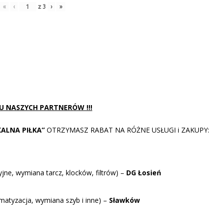
«
‹
z
3
›
»
 U NASZYCH PARTNERÓW !!!
KALNA PIŁKA”
OTRZYMASZ RABAT NA RÓŻNE USŁUGI i ZAKUPY:
ne, wymiana tarcz, klocków, filtrów) –
DG Łosień
tyzacja, wymiana szyb i inne) –
Sławków