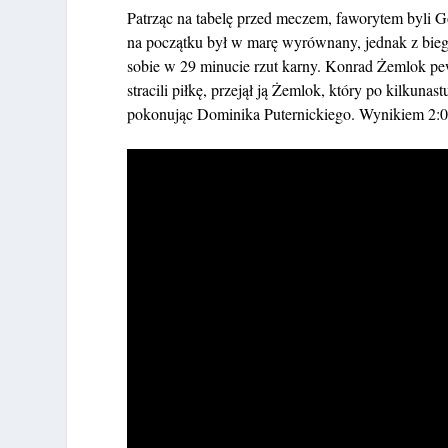
Patrząc na tabelę przed meczem, faworytem byli Gór
na początku był w marę wyrównany, jednak z bieg
sobie w 29 minucie rzut karny. Konrad Żemlok pew
stracili piłkę, przejął ją Żemlok, który po kilkun
pokonując Dominika Puternickiego. Wynikiem 2:0