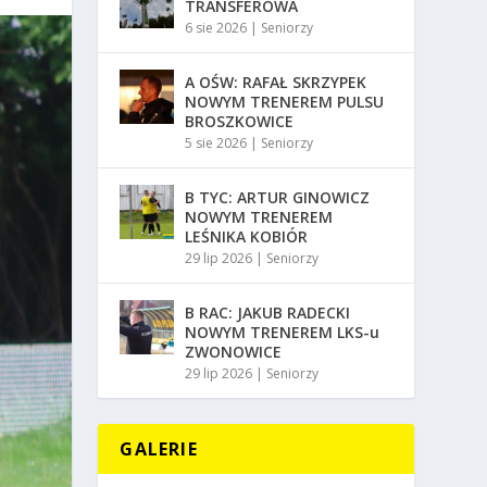
TRANSFEROWA
6 sie 2026
|
Seniorzy
A OŚW: RAFAŁ SKRZYPEK
NOWYM TRENEREM PULSU
BROSZKOWICE
5 sie 2026
|
Seniorzy
B TYC: ARTUR GINOWICZ
NOWYM TRENEREM
LEŚNIKA KOBIÓR
29 lip 2026
|
Seniorzy
B RAC: JAKUB RADECKI
NOWYM TRENEREM LKS-u
ZWONOWICE
29 lip 2026
|
Seniorzy
GALERIE